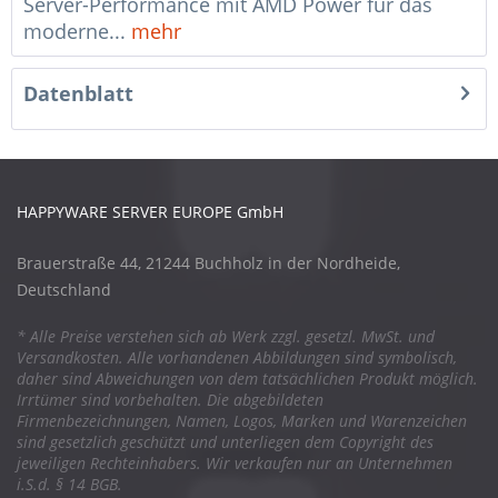
Server-Performance mit AMD Power für das
moderne...
mehr
Datenblatt
HAPPYWARE SERVER EUROPE GmbH
Brauerstraße 44, 21244 Buchholz in der Nordheide,
Deutschland
* Alle Preise verstehen sich ab Werk zzgl. gesetzl. MwSt. und
Versandkosten. Alle vorhandenen Abbildungen sind symbolisch,
daher sind Abweichungen von dem tatsächlichen Produkt möglich.
Irrtümer sind vorbehalten. Die abgebildeten
Firmenbezeichnungen, Namen, Logos, Marken und Warenzeichen
sind gesetzlich geschützt und unterliegen dem Copyright des
jeweiligen Rechteinhabers. Wir verkaufen nur an Unternehmen
i.S.d. § 14 BGB.