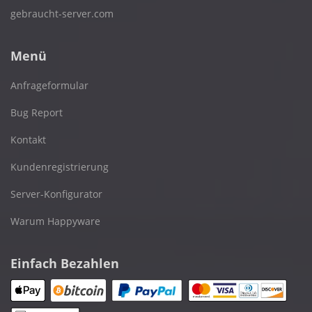
gebraucht-server.com
Menü
Anfrageformular
Bug Report
Kontakt
Kundenregistrierung
Server-Konfigurator
Warum Happyware
Einfach Bezahlen