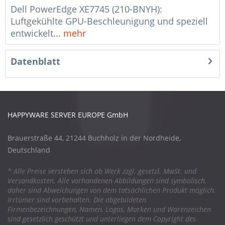
Dell PowerEdge XE7745 (210-BNYH):
Luftgekühlte GPU-Beschleunigung und speziell
entwickelt...
mehr
Datenblatt
HAPPYWARE SERVER EUROPE GmbH
Brauerstraße 44, 21244 Buchholz in der Nordheide,
Deutschland
* Alle Preise verstehen sich ab Werk zzgl. gesetzl. MwSt. und
Versandkosten. Alle vorhandenen Abbildungen sind symbolisch,
daher sind Abweichungen von dem tatsächlichen Produkt möglich.
Irrtümer sind vorbehalten. Die abgebildeten
Firmenbezeichnungen, Namen, Logos, Marken und Warenzeichen
sind gesetzlich geschützt und unterliegen dem Copyright des