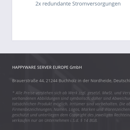
2x redundante Stromversorgungen
HAPPYWARE SERVER EUROPE GmbH
Brauerstraße 44, 21244 Buchholz in der Nordheide, Deutsch
* Alle Preise verstehen sich ab Werk zzgl. gesetzl. MwSt. und Ver
vorhandenen Abbildungen sind symbolisch, daher sind Abweich
tatsächlichen Produkt möglich. Irrtümer sind vorbehalten. Die a
Firmenbezeichnungen, Namen, Logos, Marken und Warenzeichen s
geschützt und unterliegen dem Copyright des jeweiligen Rechtei
verkaufen nur an Unternehmen i.S.d. § 14 BGB.