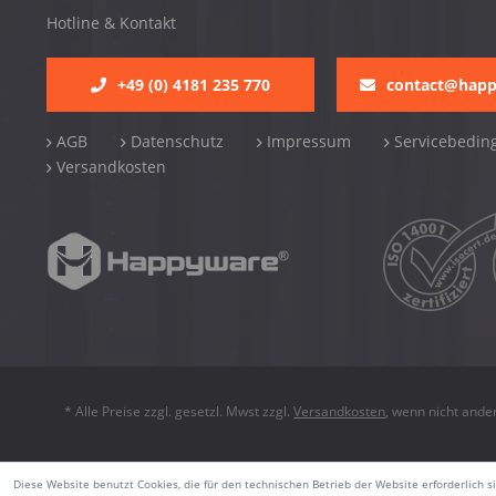
Hotline & Kontakt
+49 (0) 4181 235 770
contact@hap
AGB
Datenschutz
Impressum
Servicebedin
Versandkosten
* Alle Preise zzgl. gesetzl. Mwst zzgl.
Versandkosten
, wenn nicht ande
Diese Website benutzt Cookies, die für den technischen Betrieb der Website erforderlich 