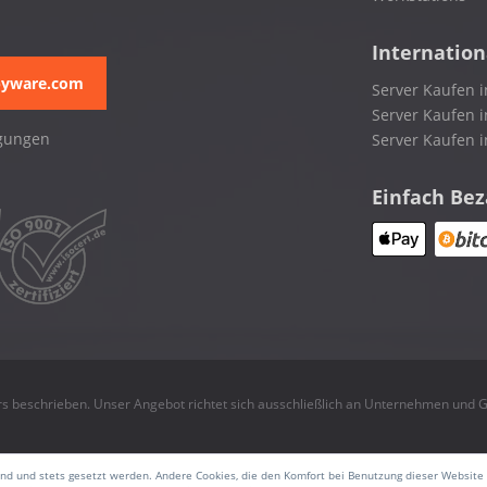
Internation
pyware.com
Server Kaufen i
Server Kaufen i
gungen
Server Kaufen 
Einfach Be
rs beschrieben. Unser Angebot richtet sich ausschließlich an Unternehmen und
sind und stets gesetzt werden. Andere Cookies, die den Komfort bei Benutzung dieser Website