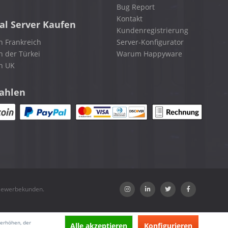
Bug Report
Kontakt
al Server Kaufen
Kundenregistrierung
n Frankreich
Server-Konfigurator
n der Türkei
Warum Happyware
in UK
zahlen
 Gewerbekunden.
 erhöhen, der
Alle akzeptieren
Konfigurieren