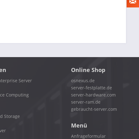
en
Online Shop
terprise Server
osnexus.de
server-festplatte.de
nce Computing
server-hardware.com
server-ram.de
gebraucht-server.com
d Storage
Menü
ver
Anfrageformular