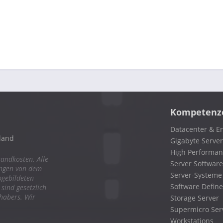
Kompetenz
Datacenter & En
land
Gigabyte Server
High Performa
sandkosten. Alle
Server Software
ungen von dem
Server-Systeme
bgebildeten
Software Define
ind gesetzlich
nhabers. Wir
Storage Server
Supermicro Ser
Workstations