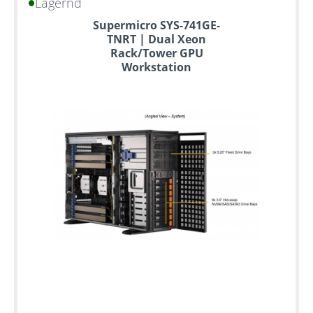
Lagernd
Bis
Supermicro SYS-741GE-
zu
TNRT | Dual Xeon
6
Rack/Tower GPU
Jahre
Workstation
Garantie
Individuelle
Konfiguration
Gebrauchte
Rack
Server