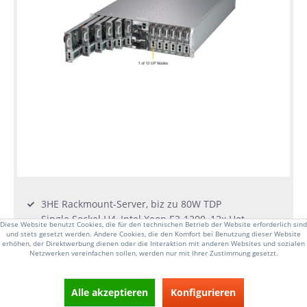
3HE Rackmount-Server, biz zu 80W TDP
Single Sockel H4, Intel Xeon E3-1200, 12x Hot-
Diese Website benutzt Cookies, die für den technischen Betrieb der Website erforderlich sind
pluggable-Nodes
und stets gesetzt werden. Andere Cookies, die den Komfort bei Benutzung dieser Website
erhöhen, der Direktwerbung dienen oder die Interaktion mit anderen Websites und sozialen
4x DIMM-Steckplätze, bis zu 64GB RAM UDIMM
Netzwerken vereinfachen sollen, werden nur mit Ihrer Zustimmung gesetzt.
DDR4-2400MHz
4x 2.5/3.5 Zoll hot-swap Laufwerkseinschübe
2x 1GbE RJ45 LAN-Anschlüsse
Alle akzeptieren
Konfigurieren
1x Centralized-IPMI-Management, 4x heavy-duty