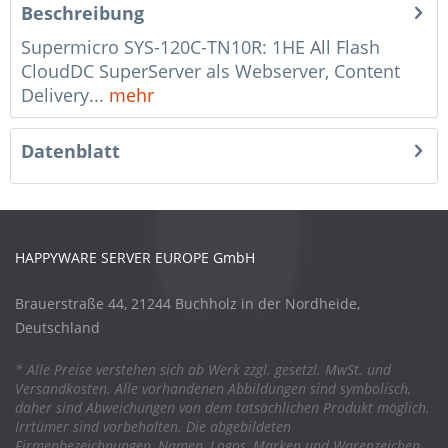
Beschreibung
Supermicro SYS-120C-TN10R: 1HE All Flash
CloudDC SuperServer als Webserver, Content
Delivery...
mehr
Datenblatt
HAPPYWARE SERVER EUROPE GmbH
Brauerstraße 44, 21244 Buchholz in der Nordheide,
Deutschland
* Alle Preise verstehen sich ab Werk zzgl. gesetzl. MwSt. und
Versandkosten. Alle vorhandenen Abbildungen sind symbolisch,
daher sind Abweichungen von dem tatsächlichen Produkt möglich.
Irrtümer sind vorbehalten. Die abgebildeten
Firmenbezeichnungen, Namen, Logos, Marken und Warenzeichen