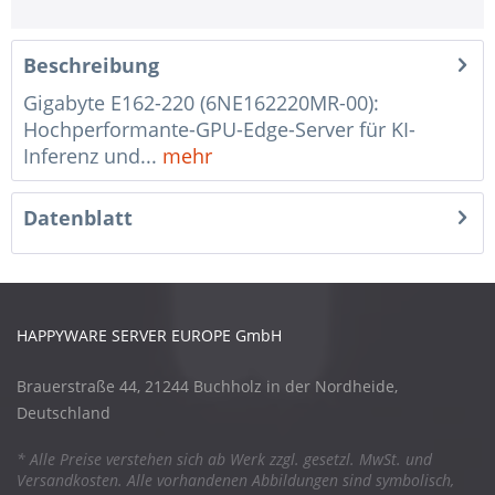
Beschreibung
Gigabyte E162-220 (6NE162220MR-00):
Hochperformante-GPU-Edge-Server für KI-
Inferenz und...
mehr
Datenblatt
HAPPYWARE SERVER EUROPE GmbH
Brauerstraße 44, 21244 Buchholz in der Nordheide,
Deutschland
* Alle Preise verstehen sich ab Werk zzgl. gesetzl. MwSt. und
Versandkosten. Alle vorhandenen Abbildungen sind symbolisch,