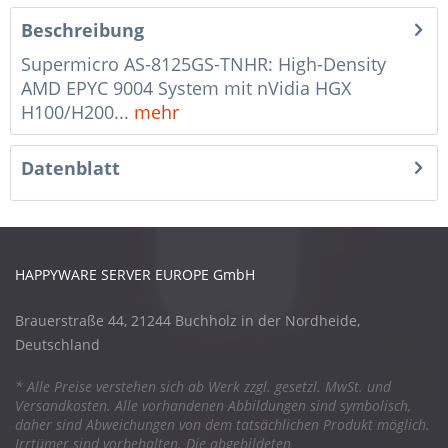
Beschreibung
Supermicro AS-8125GS-TNHR: High-Density
AMD EPYC 9004 System mit nVidia HGX
H100/H200...
mehr
Datenblatt
HAPPYWARE SERVER EUROPE GmbH
Brauerstraße 44, 21244 Buchholz in der Nordheide,
Deutschland
* Alle Preise verstehen sich ab Werk zzgl. gesetzl. MwSt. und
Versandkosten. Alle vorhandenen Abbildungen sind symbolisch,
daher sind Abweichungen von dem tatsächlichen Produkt möglich.
Irrtümer sind vorbehalten. Die abgebildeten