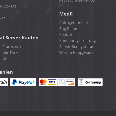
gebraucht-server.com
d Storage
Menü
ver
Anfrageformular
Bug Report
Kontakt
al Server Kaufen
Kundenregistrierung
n Frankreich
Server-Konfigurator
n der Türkei
Warum Happyware
in UK
zahlen