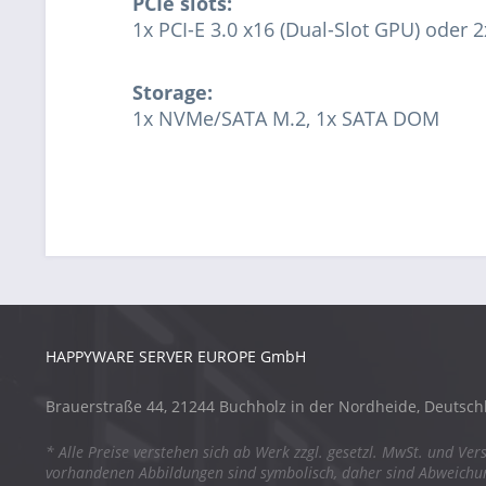
PCIe slots:
1x PCI-E 3.0 x16 (Dual-Slot GPU) oder 2
Storage:
1x NVMe/SATA M.2, 1x SATA DOM
HAPPYWARE SERVER EUROPE GmbH
Brauerstraße 44, 21244 Buchholz in der Nordheide, Deutsch
* Alle Preise verstehen sich ab Werk zzgl. gesetzl. MwSt. und Ver
vorhandenen Abbildungen sind symbolisch, daher sind Abweich