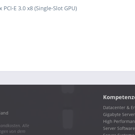
x PCI-E 3.0 x8 (Single-Slot GPU)
Kompetenz
Datacenter & En
land
Gigabyte Server
High Performa
sandkosten. Alle
Server Software
ungen von dem