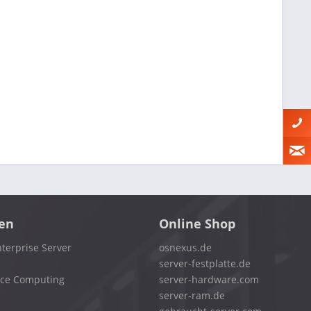
en
Online Shop
terprise Server
osnexus.de
server-festplatte.de
nce Computing
server-hardware.com
server-ram.de