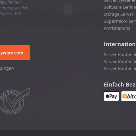
Server-Systeme
bgebildeten
Software Define
ind gesetzlich
nhabers. Wir
Storage Server
Supermicro Ser
Workstations
Internation
pyware.com
Server Kaufen i
Server Kaufen i
gungen
Server Kaufen 
Einfach Be