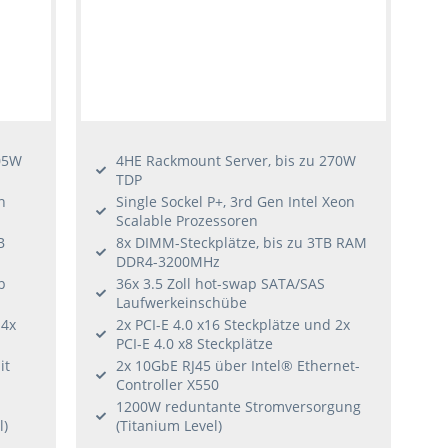
05W
4HE Rackmount Server, bis zu 270W
TDP
n
Single Sockel P+, 3rd Gen Intel Xeon
Scalable Prozessoren
B
8x DIMM-Steckplätze, bis zu 3TB RAM
DDR4-3200MHz
p
36x 3.5 Zoll hot-swap SATA/SAS
Laufwerkeinschübe
 4x
2x PCI-E 4.0 x16 Steckplätze und 2x
PCI-E 4.0 x8 Steckplätze
it
2x 10GbE RJ45 über Intel® Ethernet-
Controller X550
1200W reduntante Stromversorgung
l)
(Titanium Level)