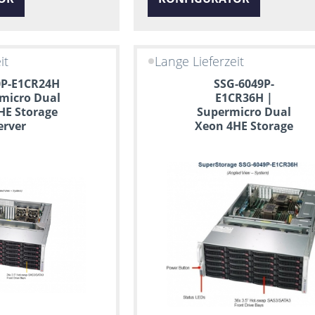
it
Lange Lieferzeit
0P-E1CR24H
SSG-6049P-
micro Dual
E1CR36H |
HE Storage
Supermicro Dual
erver
Xeon 4HE Storage
Server