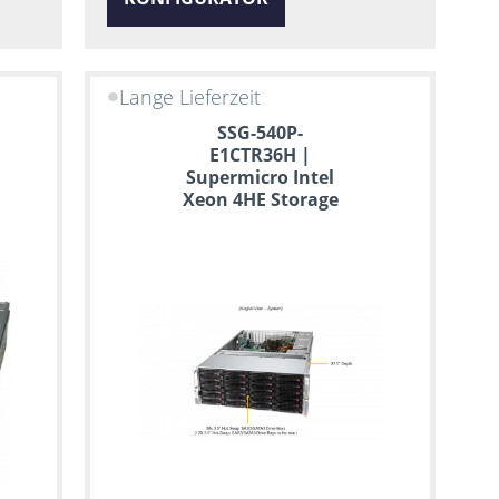
Lange Lieferzeit
SSG-540P-
E1CTR36H |
Supermicro Intel
Xeon 4HE Storage
Server