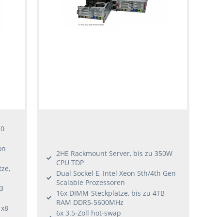
70
on
2HE Rackmount Server, bis zu 350W
CPU TDP
ze,
Dual Sockel E, Intel Xeon 5th/4th Gen
Scalable Prozessoren
3
16x DIMM-Steckplätze, bis zu 4TB
RAM DDR5-5600MHz
 x8
6x 3.5-Zoll hot-swap