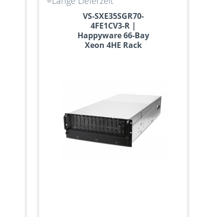
Lange Lieferzeit
VS-SXE35SGR70-
4FE1CV3-R |
Happyware 66-Bay
Xeon 4HE Rack
Server