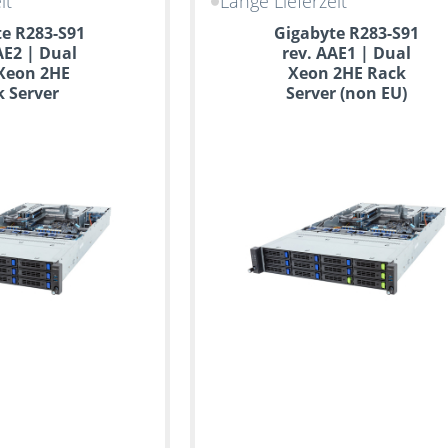
it
Lange Lieferzeit
e R283-S91
Gigabyte R283-S91
AE2 | Dual
rev. AAE1 | Dual
 Xeon 2HE
Xeon 2HE Rack
 Server
Server (non EU)