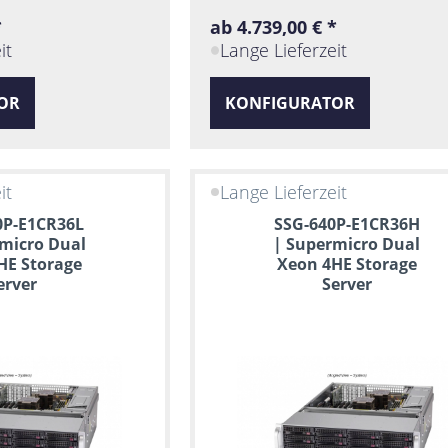
*
ab 4.739,00 € *
it
Lange Lieferzeit
OR
KONFIGURATOR
it
Lange Lieferzeit
0P-E1CR36L
SSG-640P-E1CR36H
micro Dual
| Supermicro Dual
HE Storage
Xeon 4HE Storage
erver
Server