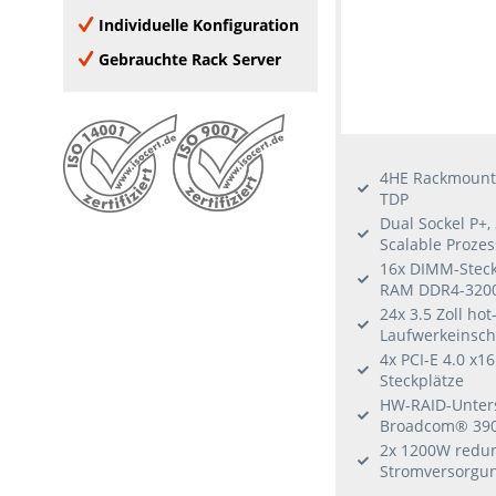
Windows Server 2012 R2
7 Add-on Cards
Individuelle Konfiguration
none
Veeam
8 Add-on Cards
Gebrauchte Rack Server
VMware compatible
9 Add-on Cards
VMware certified
10 Add-on Cards
Oracle Linux
Windows Server 2016
4HE Rackmount 
Window Server 2019
TDP
Windows Server 2022
Dual Sockel P+,
Windows 10
Scalable Proze
16x DIMM-Steckp
Windows 11
RAM DDR4-320
RHEL
24x 3.5 Zoll h
Ubuntu
Laufwerkeinsc
SLES
4x PCI-E 4.0 x16
Steckplätze
Citrix Hypervisor
HW-RAID-Unter
Fedora
Broadcom® 39
CentOS
2x 1200W redu
Stromversorgun