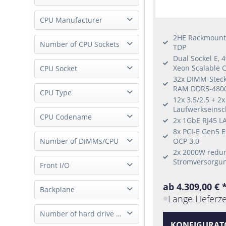
Redundant Power
CPU Manufacturer
2HE Rackmount 
Intel
Number of CPU Sockets
TDP
AMD
Dual Sockel E, 
1 Socket
Xeon Scalable 
CPU Socket
32x DIMM-Steckp
2 Socket
RAM DDR5-480
Socket SP5 (LGA 6096)
CPU Type
12x 3.5/2.5 + 2x
Socket E (LGA-4677)
Laufwerkseins
Xeon Scalable 1st Gen
CPU Codename
Socket P (LGA-3647)
2x 1GbE RJ45 L
Xeon Scalable 2nd Gen
Socket E2 (LGA-4710)
8x PCI-E Gen5 E
AMD Genoa
Number of DIMMs/CPU
OCP 3.0
Xeon Scalable 3rd Gen
Socket P+ (LGA 4189)
2x 2000W redu
Intel Emerald Rapids
Xeon Scalable 4th Gen
Socket H5 (LGA 1200)
Stromversorgun
4 DIMMs/CPU
Front I/O
Intel Sapphire Rapids
Xeon Scalable 5th Gen
Socket SP3 (LGA 4094)
6 DIMMs/CPU
Intel Sierra Forest
Xeon 6700 6th Gen
ab 4.309,00 € 
USB only
Backplane
8 DIMMs/CPU
AMD Rome
Xeon E-2300
Lange Lieferze
12 DIMMs/CPU
AMD Milan
Epyc 2nd Gen
SAS/SATA Passive
Number of hard drive slot
16 DIMMs/CPU
Intel Skylake
Epyc 3rd Gen
KONFIGURAT
SAS/SATA Active Single Expander