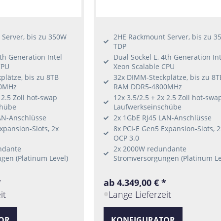
Server, bis zu 350W
2HE Rackmount Server, bis zu 3
TDP
4th Generation Intel
Dual Sockel E, 4th Generation Int
CPU
Xeon Scalable CPU
lätze, bis zu 8TB
32x DIMM-Steckplätze, bis zu 8T
0MHz
RAM DDR5-4800MHz
 2.5 Zoll hot-swap
12x 3.5/2.5 + 2x 2.5 Zoll hot-swa
chübe
Laufwerkseinschübe
AN-Anschlüsse
2x 1GbE RJ45 LAN-Anschlüsse
xpansion-Slots, 2x
8x PCI-E Gen5 Expansion-Slots, 2
OCP 3.0
ndante
2x 2000W redundante
gen (Platinum Level)
Stromversorgungen (Platinum Le
*
ab 4.349,00 € *
it
Lange Lieferzeit
OR
KONFIGURATOR