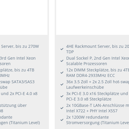
Server, bis zu 270W
4HE Rackmount Server, bis zu 2
TDP
 3rd Gen Intel Xeon
Dual Sockel P, 2nd Gen Intel Xeo
ssoren
Scalable Prozessoren
lätze, bis zu 4TB
12x DIMM Steckplätze, bis zu 4T
0MHz
RAM DDR4-2933MHz ECC
ot-swap SATA3/SAS3
36x 3.5 Zoll + 2x 2.5 Zoll hot-swa
hübe
Laufwerkeinschübe
 und 2x PCI-E 4.0 x8
3x PCI-E 3.0 x16 Steckplätze und
PCI-E 3.0 x8 Steckplätze
stützung über
2x 10GBase-T LAN-Anschlüsse m
08
Intel X722 + PHY Intel X557
ndante
2x 1200W redundante
gen (Titanium Level)
Stromversorgung (Titanium Leve