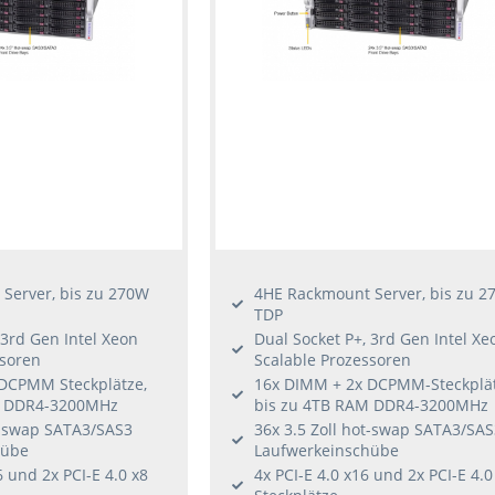
Server, bis zu 270W
4HE Rackmount Server, bis zu 2
TDP
 3rd Gen Intel Xeon
Dual Socket P+, 3rd Gen Intel Xe
ssoren
Scalable Prozessoren
DCPMM Steckplätze,
16x DIMM + 2x DCPMM-Steckplät
M DDR4-3200MHz
bis zu 4TB RAM DDR4-3200MHz
ot-swap SATA3/SAS3
36x 3.5 Zoll hot-swap SATA3/SAS
hübe
Laufwerkeinschübe
6 und 2x PCI-E 4.0 x8
4x PCI-E 4.0 x16 und 2x PCI-E 4.0