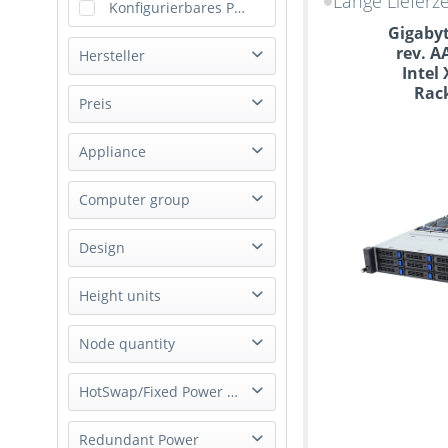
Lange Lieferze
Konfigurierbares Produkt
Gigabyt
rev. A
Hersteller
Intel
Rack
Gigabyte
Preis
Happyware
Appliance
iXsystems Inc.
von
bis
1590,00 €
Supermicro
100280,00 €
Storage Appliance
Computer group
NAS
Design
Server
Rack
Height units
1U
Node quantity
2U
1 Node
HotSwap/Fixed Power Supply
4U
2 Node
Hot-Swap Power Supply
Redundant Power
4 Node