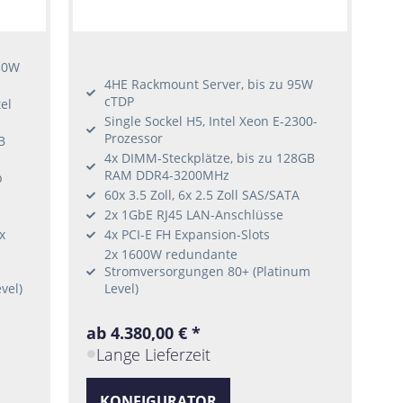
50W
4HE Rackmount Server, bis zu 95W
cTDP
el
Single Sockel H5, Intel Xeon E-2300-
Prozessor
B
4x DIMM-Steckplätze, bis zu 128GB
RAM DDR4-3200MHz
p
60x 3.5 Zoll, 6x 2.5 Zoll SAS/SATA
2x 1GbE RJ45 LAN-Anschlüsse
x
4x PCI-E FH Expansion-Slots
2x 1600W redundante
Stromversorgungen 80+ (Platinum
vel)
Level)
ab 4.380,00 € *
Lange Lieferzeit
KONFIGURATOR