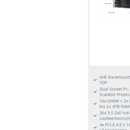
4HE Rackmount 
TDP
Dual Socket P+,
Scalable Proze
16x DIMM + 2x 
bis zu 4TB RA
36x 3.5 Zoll h
Laufwerkeinsc
4x PCI-E 4.0 x 1