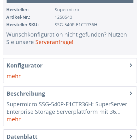
1 Stk.
ohne USV
Hersteller:
Supermicro
Artikel-Nr.:
1250540
1 Stk.
ohne Konfiguration IPMI Interface
Hersteller SKU:
SSG-540P-E1CTR36H
1 Stk.
ohne RAID-Konfiguration
Wunschkonfiguration nicht gefunden? Nutzen
1 Stk.
ohne Vorinstallation des Betriebssystems
Sie unsere
Serveranfrage!
1 Stk.
Hinweise + Kommentare für die Montage
1 Stk.
Assemblierung und Test des Systems
Konfigurator
1 Stk.
Kein Land ausgewählt
mehr
1 Stk.
Garantiepaket Steel für Happyware-Systeme
Beschreibung
Supermicro SSG-540P-E1CTR36H: SuperServer
Enterprise Storage Serverplattform mit 36...
mehr
Datenblatt