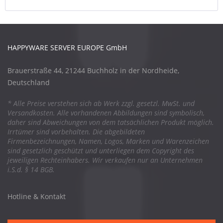
HAPPYWARE SERVER EUROPE GmbH
Brauerstraße 44, 21244 Buchholz in der Nordheide,
Deutschland
* Alle Preise verstehen sich ab Werk zzgl. gesetzl. MwSt. und
Versandkosten. Alle vorhandenen Abbildungen sind symbolisch,
daher sind Abweichungen von dem tatsächlichen Produkt möglich.
Irrtümer sind vorbehalten. Die abgebildeten
Firmenbezeichnungen, Namen, Logos, Marken und Warenzeichen
sind gesetzlich geschützt und unterliegen dem Copyright des
jeweiligen Rechteinhabers. Wir verkaufen nur an Unternehmen
i.S.d. § 14 BGB.
Hotline & Kontakt