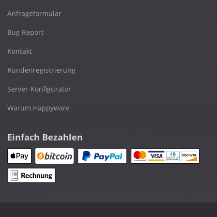
Anfrageformular
Bug Report
Kontakt
Kundenregistrierung
Server-Konfigurator
Warum Happyware
Einfach Bezahlen