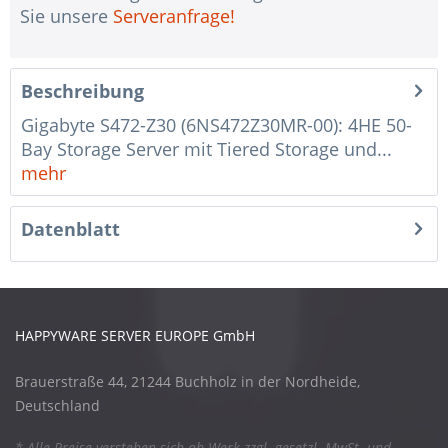
Sie unsere
Serveranfrage!
Beschreibung
Gigabyte S472-Z30 (6NS472Z30MR-00): 4HE 50-
Bay Storage Server mit Tiered Storage und...
mehr
Datenblatt
HAPPYWARE SERVER EUROPE GmbH
Brauerstraße 44, 21244 Buchholz in der Nordheide,
Deutschland
* Alle Preise verstehen sich ab Werk zzgl. gesetzl. MwSt. und