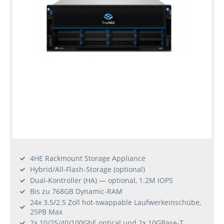
4HE Rackmount Storage Appliance
Hybrid/All-Flash-Storage (optional)
Dual-Kontroller (HA) — optional, 1.2M IOPS
Bis zu 768GB Dynamic-RAM
24x 3.5/2.5 Zoll hot-swappable Laufwerkeinschübe,
25PB Max
2x 10/25/40/100GbE optical und 2x 10GBase-T