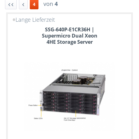
von
4
4
Lange Lieferzeit
Bis
SSG-640P-E1CR36H |
zu
Supermicro Dual Xeon
6
4HE Storage Server
Jahre
Garantie
Individuelle
Konfiguration
Gebrauchte
Rack
Server