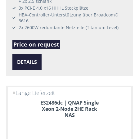
+ 2x 2.5 schlank
3x PCI-E 4.0 x16 HHHL Steckplätze
HBA-Controller-Unterstützung über Broadcom®
3616
2x 2600W redundante Netzteile (Titanium Level)
Price on request
DETAILS
Lange Lieferzeit
ES2486dc | QNAP Single
Xeon 2-Node 2HE Rack
NAS