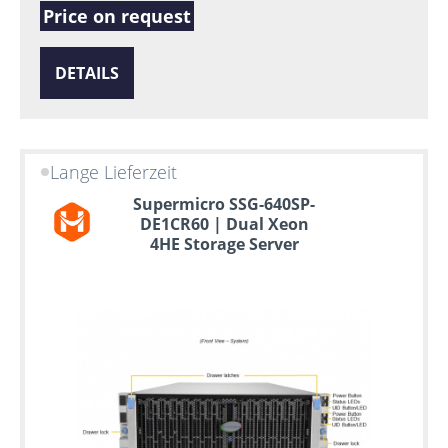
Price on request
DETAILS
Lange Lieferzeit
Supermicro SSG-640SP-
DE1CR60 | Dual Xeon
4HE Storage Server