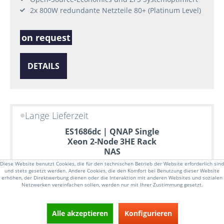
2x 800W redundante Netzteile 80+ (Platinum Level)
on request
DETAILS
Lange Lieferzeit
ES1686dc | QNAP Single
Xeon 2-Node 3HE Rack
NAS
Diese Website benutzt Cookies, die für den technischen Betrieb der Website erforderlich sind
und stets gesetzt werden. Andere Cookies, die den Komfort bei Benutzung dieser Website
erhöhen, der Direktwerbung dienen oder die Interaktion mit anderen Websites und sozialen
Netzwerken vereinfachen sollen, werden nur mit Ihrer Zustimmung gesetzt.
Alle akzeptieren
Konfigurieren