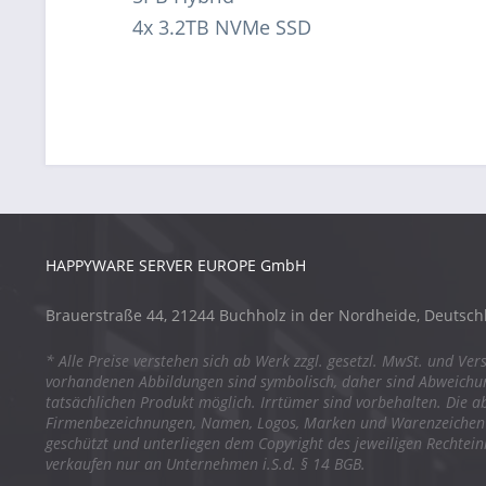
4x 3.2TB NVMe SSD
HAPPYWARE SERVER EUROPE GmbH
Brauerstraße 44, 21244 Buchholz in der Nordheide, Deutsch
* Alle Preise verstehen sich ab Werk zzgl. gesetzl. MwSt. und Ver
vorhandenen Abbildungen sind symbolisch, daher sind Abweich
tatsächlichen Produkt möglich. Irrtümer sind vorbehalten. Die a
Firmenbezeichnungen, Namen, Logos, Marken und Warenzeichen s
geschützt und unterliegen dem Copyright des jeweiligen Rechtei
verkaufen nur an Unternehmen i.S.d. § 14 BGB.