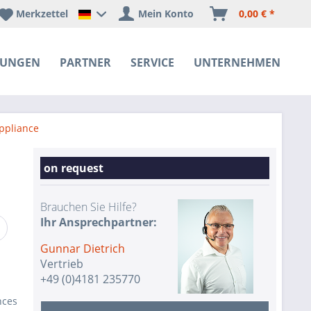
Merkzettel
Mein Konto
0,00 € *
Happyware Deutschland
SUNGEN
PARTNER
SERVICE
UNTERNEHMEN
ppliance
on request
Brauchen Sie Hilfe?
Ihr Ansprechpartner:
Gunnar Dietrich
Vertrieb
+49 (0)4181 235770
nces