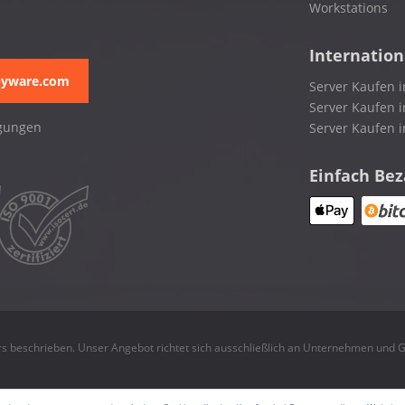
Workstations
Internation
pyware.com
Server Kaufen i
Server Kaufen i
gungen
Server Kaufen 
Einfach Be
rs beschrieben. Unser Angebot richtet sich ausschließlich an Unternehmen und