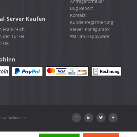
Anfrageformular
Bug Report
Kontakt
al Server Kaufen
Kundenregistrierung
n Frankreich
Server-Konfigurator
n der Türkei
Warum Happyware
in UK
zahlen
 Gewerbekunden.