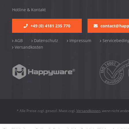
Hotline & Kontakt
+49 (0) 4181 235 770
contact@hap
AGB
Datenschutz
Impressum
Servicebedin
Versandkosten
* Alle Preise zzgl. gesetzl. Mwst zzgl.
Versandkosten
, wenn nicht ande