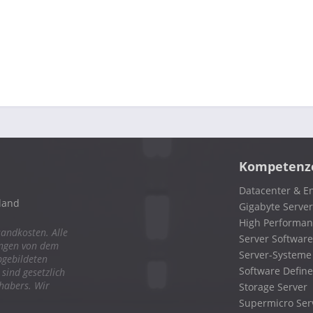
Kompetenz
Datacenter & En
land
Gigabyte Server
High Performa
sandkosten. Alle
Server Software
ungen von dem
Server-Systeme
bgebildeten
Software Define
ind gesetzlich
nhabers. Wir
Storage Server
Supermicro Ser