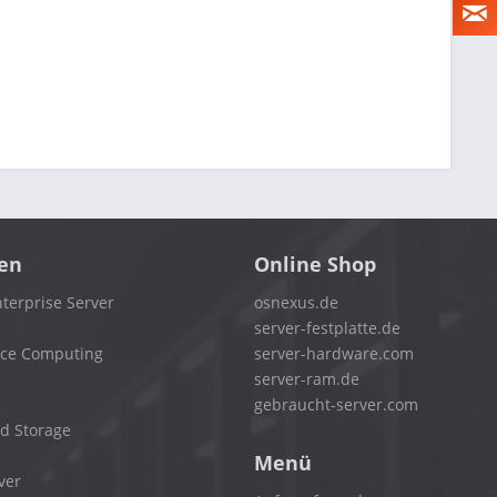
en
Online Shop
terprise Server
osnexus.de
server-festplatte.de
nce Computing
server-hardware.com
server-ram.de
gebraucht-server.com
d Storage
Menü
ver