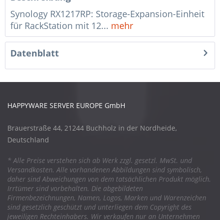
Synology RX1217RP: Storage-Expansion-Einheit
für RackStation mit 12...
mehr
Datenblatt
HAPPYWARE SERVER EUROPE GmbH
Brauerstraße 44, 21244 Buchholz in der Nordheide,
Deutschland
* Alle Preise verstehen sich ab Werk zzgl. gesetzl. MwSt. und
Versandkosten. Alle vorhandenen Abbildungen sind symbolisch,
daher sind Abweichungen von dem tatsächlichen Produkt möglich.
Irrtümer sind vorbehalten. Die abgebildeten
Firmenbezeichnungen, Namen, Logos, Marken und Warenzeichen
sind gesetzlich geschützt und unterliegen dem Copyright des
jeweiligen Rechteinhabers. Wir verkaufen nur an Unternehmen