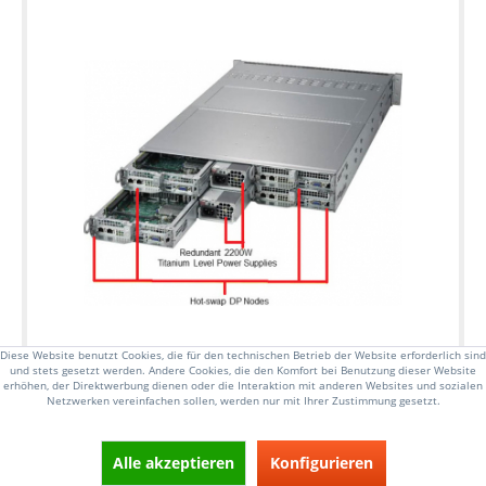
Diese Website benutzt Cookies, die für den technischen Betrieb der Website erforderlich sind
und stets gesetzt werden. Andere Cookies, die den Komfort bei Benutzung dieser Website
BESONDERES HIGHLIGHT
erhöhen, der Direktwerbung dienen oder die Interaktion mit anderen Websites und sozialen
Netzwerken vereinfachen sollen, werden nur mit Ihrer Zustimmung gesetzt.
4 hot-pluggable Nodes auf 2HE
Alle akzeptieren
Konfigurieren
2HE Rackmount Server, bis zu 165W TDP