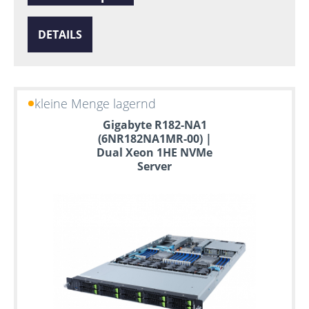
DETAILS
kleine Menge lagernd
Gigabyte R182-NA1
(6NR182NA1MR-00) |
Dual Xeon 1HE NVMe
Server