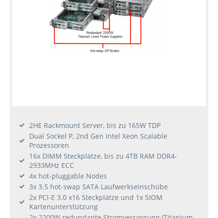
2HE Rackmount Server, bis zu 165W TDP
Dual Sockel P, 2nd Gen Intel Xeon Scalable
Prozessoren
16x DIMM Steckplätze, bis zu 4TB RAM DDR4-
2933MHz ECC
4x hot-pluggable Nodes
3x 3.5 hot-swap SATA Laufwerkseinschübe
2x PCI-E 3.0 x16 Steckplätze und 1x SIOM
Kartenunterstützung
2x 2200W redundante Stromversorgung (Titanium