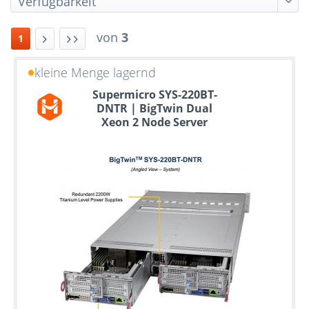
von
3
1
kleine Menge lagernd
Bis
Supermicro SYS-220BT-
zu
DNTR | BigTwin Dual
6
Xeon 2 Node Server
Jahre
Garantie
Individuelle
Konfiguration
Gebrauchte
Rack
Server