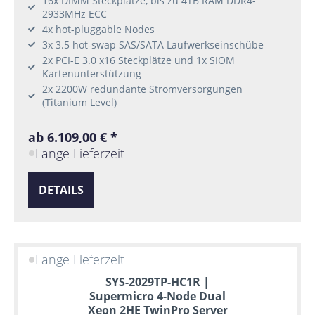
16x DIMM Steckplätze, bis zu 4TB RAM DDR4-
2933MHz ECC
4x hot-pluggable Nodes
3x 3.5 hot-swap SAS/SATA Laufwerkseinschübe
2x PCI-E 3.0 x16 Steckplätze und 1x SIOM
Kartenunterstützung
2x 2200W redundante Stromversorgungen
(Titanium Level)
ab 6.109,00 € *
Lange Lieferzeit
DETAILS
Lange Lieferzeit
SYS-2029TP-HC1R |
Supermicro 4-Node Dual
Xeon 2HE TwinPro Server