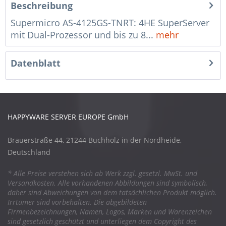
Beschreibung
Supermicro AS-4125GS-TNRT: 4HE SuperServer
mit Dual-Prozessor und bis zu 8...
mehr
Datenblatt
HAPPYWARE SERVER EUROPE GmbH
Brauerstraße 44, 21244 Buchholz in der Nordheide,
Deutschland
* Alle Preise verstehen sich ab Werk zzgl. gesetzl. MwSt. und
Versandkosten. Alle vorhandenen Abbildungen sind symbolisch,
daher sind Abweichungen von dem tatsächlichen Produkt möglich.
Irrtümer sind vorbehalten. Die abgebildeten
Firmenbezeichnungen, Namen, Logos, Marken und Warenzeichen
sind gesetzlich geschützt und unterliegen dem Copyright des