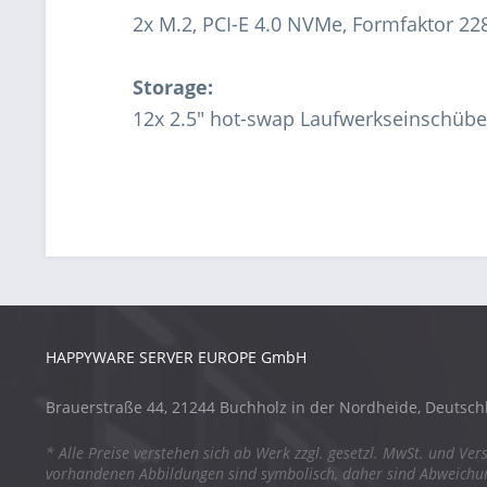
2x M.2, PCI-E 4.0 NVMe, Formfaktor 22
Storage:
12x 2.5" hot-swap Laufwerkseinschübe 
HAPPYWARE SERVER EUROPE GmbH
Brauerstraße 44, 21244 Buchholz in der Nordheide, Deutsch
* Alle Preise verstehen sich ab Werk zzgl. gesetzl. MwSt. und Ver
vorhandenen Abbildungen sind symbolisch, daher sind Abweich