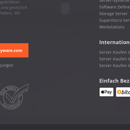
Server-Systeme
bgebildeten
Software Define
ind gesetzlich
nhabers. Wir
Storage Server
Supermicro Ser
Workstations
Internation
pyware.com
Server Kaufen i
Server Kaufen i
gungen
Server Kaufen 
Einfach Be