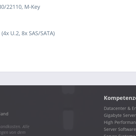
80/22110, M-Key
(4x U.2, 8x SAS/SATA)
Kompetenz
Datacenter & En
land
Gigabyte Server
High Performa
sandkosten. Alle
Server Software
ungen von dem