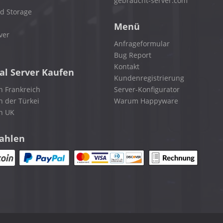
gebraucht-server.com
d Storage
Menü
ver
Anfrageformular
Bug Report
Kontakt
al Server Kaufen
Kundenregistrierung
n Frankreich
Server-Konfigurator
n der Türkei
Warum Happyware
in UK
zahlen