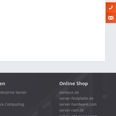
en
Online Shop
terprise Server
osnexus.de
server-festplatte.de
nce Computing
server-hardware.com
server-ram.de