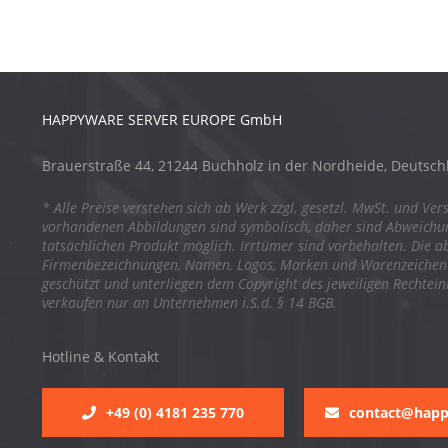
HAPPYWARE SERVER EUROPE GmbH
Brauerstraße 44, 21244 Buchholz in der Nordheide, Deutsch
* Alle Preise verstehen sich ab Werk zzgl. gesetzl. MwSt. und Ver
vorhandenen Abbildungen sind symbolisch, daher sind Abweich
tatsächlichen Produkt möglich. Irrtümer sind vorbehalten. Die a
Firmenbezeichnungen, Namen, Logos, Marken und Warenzeichen s
geschützt und unterliegen dem Copyright des jeweiligen Rechtei
verkaufen nur an Unternehmen i.S.d. § 14 BGB.
Hotline & Kontakt
+49 (0) 4181 235 770
contact@hap