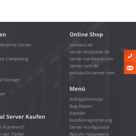
en
Online Shop
terprise Server
osnexus.de
server-festplatte.de
nce Computing
server-hardware.com
server-ram.de
gebraucht-server.com
d Storage
Menü
ver
Anfrageformular
Bug Report
Kontakt
al Server Kaufen
Kundenregistrierung
n Frankreich
Server-Konfigurator
n der Türkei
Warum Happyware