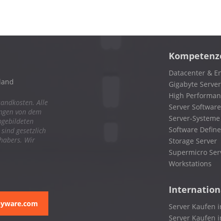
Kompetenz
Datacenter & En
land
Gigabyte Server
High Performa
sandkosten. Alle
Server Software
ungen von dem
Server-Systeme
bgebildeten
Software Define
ind gesetzlich
nhabers. Wir
Storage Server
Supermicro Ser
Workstations
Internation
pyware.com
Server Kaufen i
Server Kaufen i