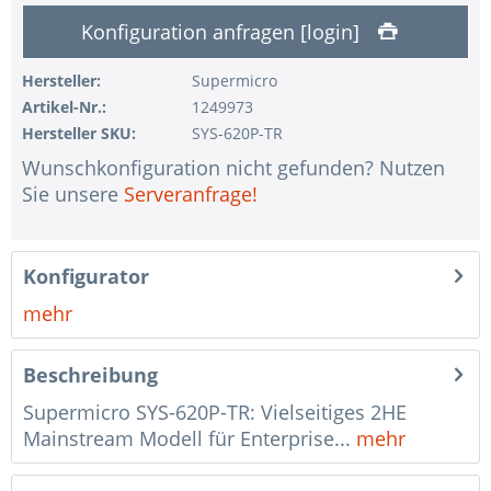
Konfiguration anfragen [login]
1 Stk.
ohne USV
1 Stk.
ohne Konfiguration IPMI Interface
Hersteller:
Supermicro
Artikel-Nr.:
1249973
1 Stk.
ohne RAID-Konfiguration
Hersteller SKU:
SYS-620P-TR
1 Stk.
ohne Vorinstallation des Betriebssystems
Wunschkonfiguration nicht gefunden? Nutzen
1 Stk.
Hinweise + Kommentare für die Montage
Sie unsere
Serveranfrage!
1 Stk.
Assemblierung und Test des Systems
1 Stk.
Kein Land ausgewählt
Konfigurator
1 Stk.
Garantiepaket Steel für Happyware-Systeme
mehr
Beschreibung
Supermicro SYS-620P-TR: Vielseitiges 2HE
Mainstream Modell für Enterprise...
mehr