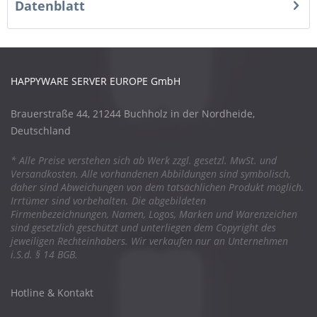
Datenblatt
HAPPYWARE SERVER EUROPE GmbH
Brauerstraße 44, 21244 Buchholz in der Nordheide,
Deutschland
* Alle Preise verstehen sich ab Werk zzgl. gesetzl. MwSt. und
Versandkosten. Alle vorhandenen Abbildungen sind symbolisch,
daher sind Abweichungen von dem tatsächlichen Produkt möglich.
Irrtümer sind vorbehalten. Die abgebildeten
Firmenbezeichnungen, Namen, Logos, Marken und Warenzeichen
sind gesetzlich geschützt und unterliegen dem Copyright des
jeweiligen Rechteinhabers. Wir verkaufen nur an Unternehmen
i.S.d. § 14 BGB.
Hotline & Kontakt