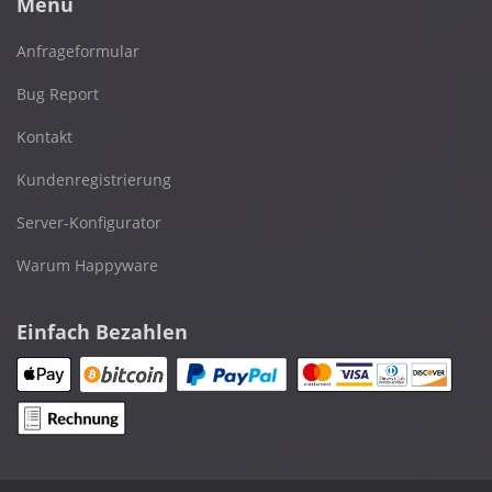
Menü
Anfrageformular
Bug Report
Kontakt
Kundenregistrierung
Server-Konfigurator
Warum Happyware
Einfach Bezahlen