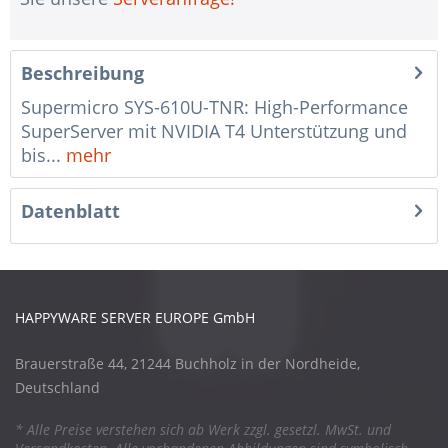
Beschreibung
Supermicro SYS-610U-TNR: High-Performance
SuperServer mit NVIDIA T4 Unterstützung und
bis...
mehr
Datenblatt
HAPPYWARE SERVER EUROPE GmbH
Brauerstraße 44, 21244 Buchholz in der Nordheide,
Deutschland
* Alle Preise verstehen sich ab Werk zzgl. gesetzl. MwSt. und