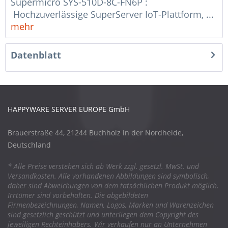
Supermicro SYS-510D-8C-FN6P :
Hochzuverlässige SuperServer IoT-Plattform, ...
mehr
Datenblatt
HAPPYWARE SERVER EUROPE GmbH
Brauerstraße 44, 21244 Buchholz in der Nordheide,
Deutschland
* Alle Preise verstehen sich ab Werk zzgl. gesetzl. MwSt. und
Versandkosten. Alle vorhandenen Abbildungen sind symbolisch,
daher sind Abweichungen von dem tatsächlichen Produkt möglich.
Irrtümer sind vorbehalten. Die abgebildeten
Firmenbezeichnungen, Namen, Logos, Marken und Warenzeichen
sind gesetzlich geschützt und unterliegen dem Copyright des
jeweiligen Rechteinhabers. Wir verkaufen nur an Unternehmen