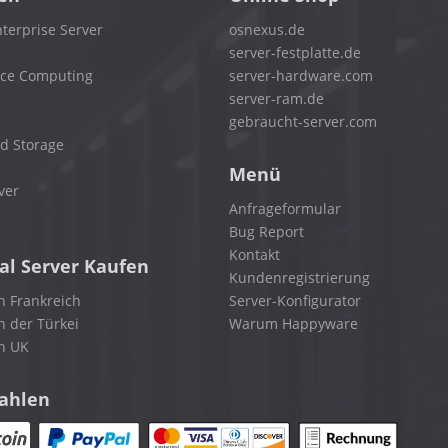
terprise Server
osnexus.de
server-festplatte.de
nce Computing
server-hardware.com
server-ram.de
gebraucht-server.com
d Storage
Menü
ver
Anfrageformular
Bug Report
Kontakt
al Server Kaufen
Kundenregistrierung
n Frankreich
Server-Konfigurator
n der Türkei
Warum Happyware
in UK
zahlen