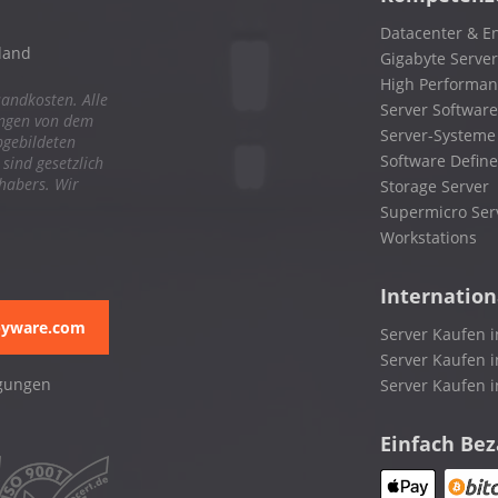
Datacenter & En
land
Gigabyte Server
High Performa
sandkosten. Alle
Server Software
ungen von dem
Server-Systeme
bgebildeten
Software Define
ind gesetzlich
nhabers. Wir
Storage Server
Supermicro Ser
Workstations
Internation
pyware.com
Server Kaufen i
Server Kaufen i
gungen
Server Kaufen 
Einfach Be