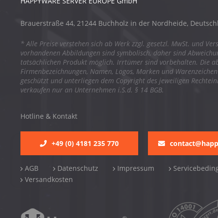
HAPPYWARE SERVER EUROPE GmbH
Brauerstraße 44, 21244 Buchholz in der Nordheide, Deutsch
* Alle Preise verstehen sich ab Werk zzgl. gesetzl. MwSt. und Ver
vorhandenen Abbildungen sind symbolisch, daher sind Abweich
tatsächlichen Produkt möglich. Irrtümer sind vorbehalten. Die a
Firmenbezeichnungen, Namen, Logos, Marken und Warenzeichen s
geschützt und unterliegen dem Copyright des jeweiligen Rechtei
verkaufen nur an Unternehmen i.S.d. § 14 BGB.
Hotline & Kontakt
+49 (0) 4181 235 770
contact@hap
AGB
Datenschutz
Impressum
Servicebedin
Versandkosten