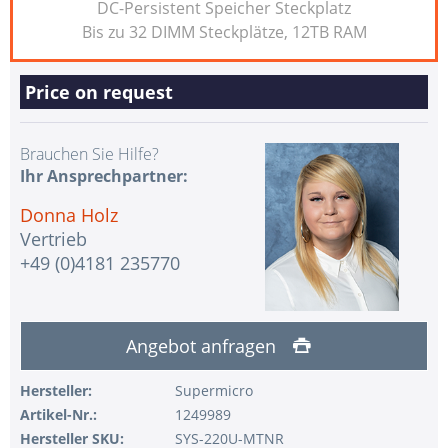
DC-Persistent Speicher Steckplatz
Bis zu 32 DIMM Steckplätze, 12TB RAM
Price on request
Brauchen Sie Hilfe?
Ihr Ansprechpartner:
Donna Holz
Vertrieb
+49 (0)4181 235770
Angebot anfragen
Hersteller:
Supermicro
Artikel-Nr.:
1249989
Hersteller SKU:
SYS-220U-MTNR