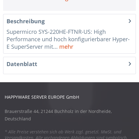
Beschreibung
Supermicro SYS-220HE-FTNR-US: High
Performance und hoch konfigurierbarer Hyper-
E SuperServer mit...
mehr
Datenblatt
HAPPYWARE SERVER EUROPE GmbH
Brauerstraße 44, 21244 Buchholz in der Nordheide,
Deutschland
* Alle Preise verstehen sich ab Werk zzgl. gesetzl. MwSt. und
Versandkosten. Alle vorhandenen Abbildungen sind symbolisch,