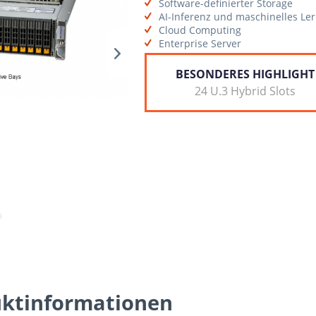
Software-definierter Storage
AI-Inferenz und maschinelles Le
Cloud Computing
Enterprise Server
BESONDERES HIGHLIGHT
24 U.3 Hybrid Slots
uktinformationen