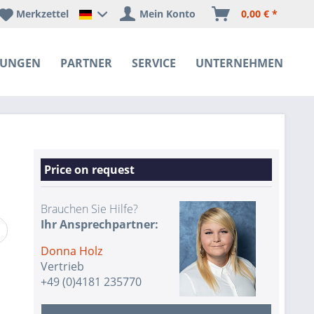
Merkzettel
Mein Konto
0,00 € *
Happyware Deutschland
SUNGEN
PARTNER
SERVICE
UNTERNEHMEN
Price on request
Brauchen Sie Hilfe?
Ihr Ansprechpartner:
Donna Holz
Vertrieb
+49 (0)4181 235770