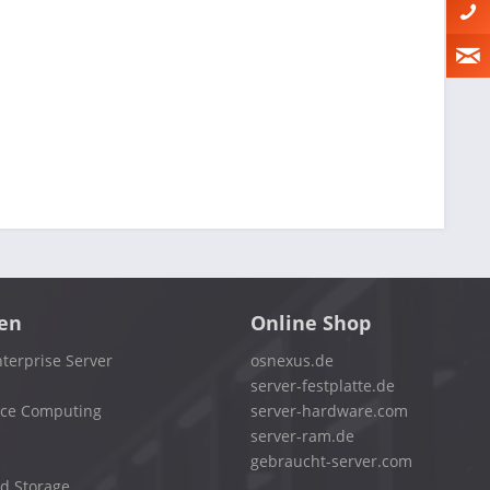
en
Online Shop
terprise Server
osnexus.de
server-festplatte.de
nce Computing
server-hardware.com
server-ram.de
gebraucht-server.com
d Storage