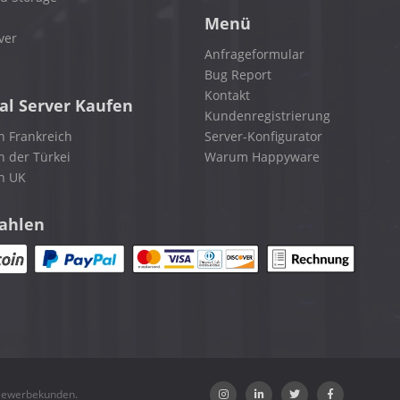
Menü
ver
Anfrageformular
Bug Report
Kontakt
al Server Kaufen
Kundenregistrierung
n Frankreich
Server-Konfigurator
n der Türkei
Warum Happyware
in UK
zahlen
 Gewerbekunden.