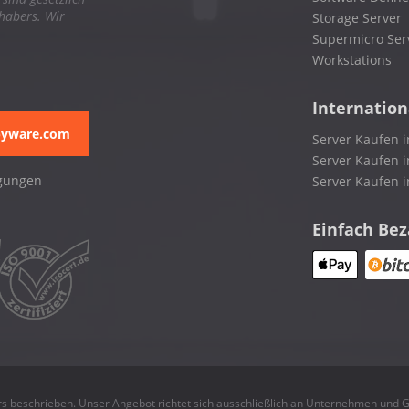
nhabers. Wir
Storage Server
Supermicro Ser
Workstations
Internation
pyware.com
Server Kaufen i
Server Kaufen i
gungen
Server Kaufen 
Einfach Be
rs beschrieben. Unser Angebot richtet sich ausschließlich an Unternehmen und