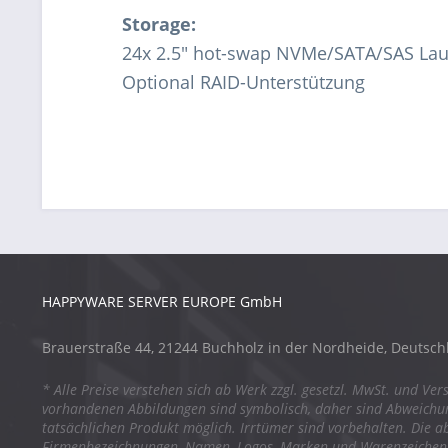
Storage:
24x 2.5" hot-swap NVMe/SATA/SAS La
Optional RAID-Unterstützung
HAPPYWARE SERVER EUROPE GmbH
Brauerstraße 44, 21244 Buchholz in der Nordheide, Deutsch
* Alle Preise verstehen sich ab Werk zzgl. gesetzl. MwSt. und Ver
vorhandenen Abbildungen sind symbolisch, daher sind Abweich
tatsächlichen Produkt möglich. Irrtümer sind vorbehalten. Die a
Firmenbezeichnungen, Namen, Logos, Marken und Warenzeichen s