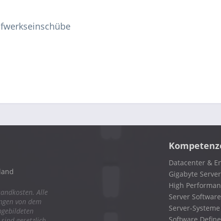
ufwerkseinschübe
Kompetenz
Datacenter & En
land
Gigabyte Server
High Performa
sandkosten. Alle
Server Software
ungen von dem
Server-Systeme
bgebildeten
Software Define
ind gesetzlich