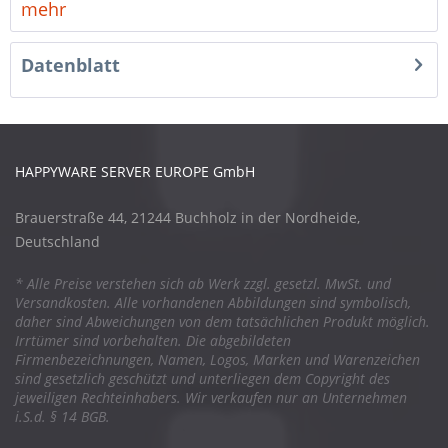
mehr
Datenblatt
HAPPYWARE SERVER EUROPE GmbH
Brauerstraße 44, 21244 Buchholz in der Nordheide,
Deutschland
* Alle Preise verstehen sich ab Werk zzgl. gesetzl. MwSt. und
Versandkosten. Alle vorhandenen Abbildungen sind symbolisch,
daher sind Abweichungen von dem tatsächlichen Produkt möglich.
Irrtümer sind vorbehalten. Die abgebildeten
Firmenbezeichnungen, Namen, Logos, Marken und Warenzeichen
sind gesetzlich geschützt und unterliegen dem Copyright des
jeweiligen Rechteinhabers. Wir verkaufen nur an Unternehmen
i.S.d. § 14 BGB.