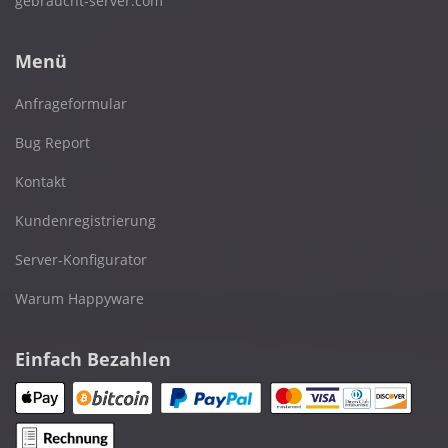
gebraucht-server.com
Menü
Anfrageformular
Bug Report
Kontakt
Kundenregistrierung
Server-Konfigurator
Warum Happyware
Einfach Bezahlen