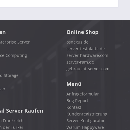
en
Online Shop
terprise Server
osnexus.de
server-festplatte.de
nce Computing
server-hardware.com
server-ram.de
gebraucht-server.com
d Storage
Menü
ver
Anfrageformular
Bug Report
Kontakt
al Server Kaufen
Kundenregistrierung
n Frankreich
Server-Konfigurator
n der Türkei
Warum Happyware