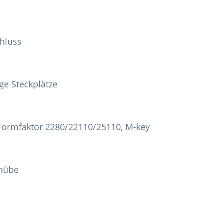
hluss
ge Steckplätze
 Formfaktor 2280/22110/25110, M-key
chübe