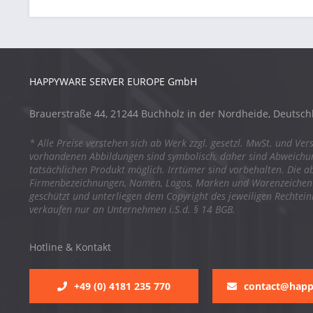
HAPPYWARE SERVER EUROPE GmbH
Brauerstraße 44, 21244 Buchholz in der Nordheide, Deutsch
* Alle Preise verstehen sich ab Werk zzgl. gesetzl. MwSt. und Ver
vorhandenen Abbildungen sind symbolisch, daher sind Abweich
tatsächlichen Produkt möglich. Irrtümer sind vorbehalten. Die a
Firmenbezeichnungen, Namen, Logos, Marken und Warenzeichen s
geschützt und unterliegen dem Copyright des jeweiligen Rechtei
verkaufen nur an Unternehmen i.S.d. § 14 BGB.
Hotline & Kontakt
+49 (0) 4181 235 770
contact@hap