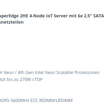
perEdge 2HE 4-Node IoT Server mit 6x 2.5" SATA
netzteilen
tel Xeon / 4th Gen Intel Xeon Scalable Prozessoren
ützt bis zu 270W cTDP
AM DDR5-5600MHz ECC RDIMM/LRDIMM