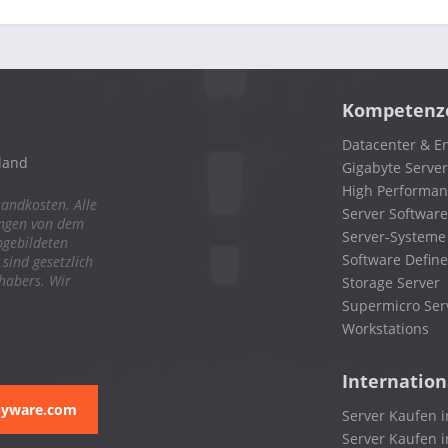
Kompetenz
Datacenter & En
land
Gigabyte Server
High Performa
sandkosten. Alle
Server Software
ungen von dem
Server-Systeme
bgebildeten
Software Define
ind gesetzlich
nhabers. Wir
Storage Server
Supermicro Ser
Workstations
Internation
pyware.com
Server Kaufen i
Server Kaufen i