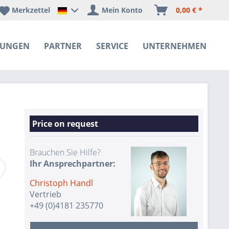
Merkzettel
Mein Konto
0,00 € *
Happyware Deutschland
SUNGEN
PARTNER
SERVICE
UNTERNEHMEN
Price on request
Brauchen Sie Hilfe?
Ihr Ansprechpartner:
Christoph Handl
Vertrieb
+49 (0)4181 235770