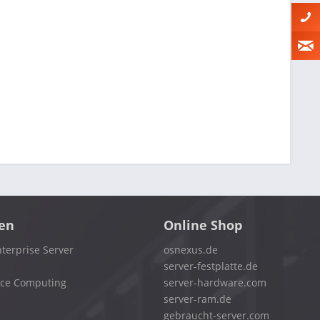
en
Online Shop
terprise Server
osnexus.de
server-festplatte.de
nce Computing
server-hardware.com
server-ram.de
gebraucht-server.com