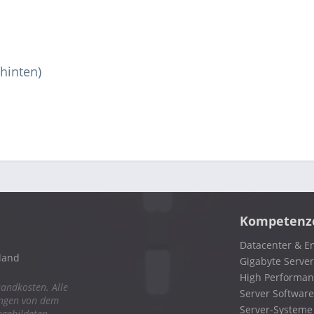
hinten)
Kompetenz
Datacenter & En
land
Gigabyte Server
High Performa
sandkosten. Alle
Server Software
ungen von dem
Server-Systeme
bgebildeten