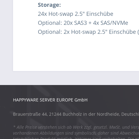
Storage:
24x Hot-swap 2.5" Einschübe
Optional: 20x SAS3 + 4x SAS/NVMe
Optional: 2x Hot-swap 2.5" Einschübe (
HAPPYWARE SERVER EUROPE GmbH
Brauerstraße 44, 21244 Buchholz in der Nordheide, Deutsch
* Alle Preise verstehen sich ab Werk zzgl. gesetzl. MwSt. und Ver
vorhandenen Abbildungen sind symbolisch, daher sind Abweich
tatsächlichen Produkt möglich. Irrtümer sind vorbehalten. Die a