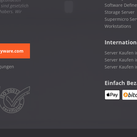
Software Define
ind gesetzlich
nhabers. Wir
Storage Server
Supermicro Ser
Workstations
Internation
pyware.com
Server Kaufen i
Server Kaufen i
gungen
Server Kaufen 
Einfach Be