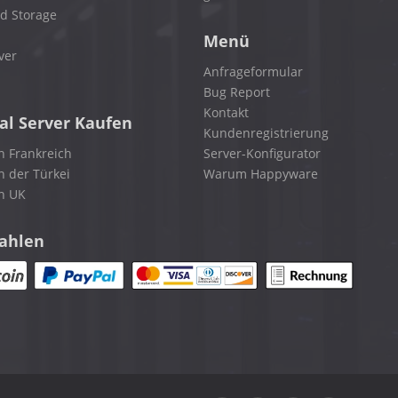
d Storage
Menü
ver
Anfrageformular
Bug Report
Kontakt
al Server Kaufen
Kundenregistrierung
n Frankreich
Server-Konfigurator
n der Türkei
Warum Happyware
in UK
zahlen