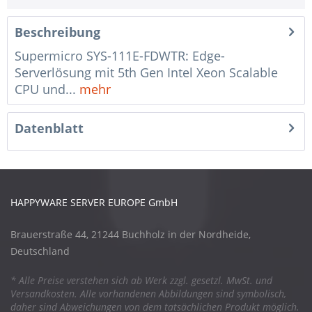
Beschreibung
Supermicro SYS-111E-FDWTR: Edge-
Serverlösung mit 5th Gen Intel Xeon Scalable
CPU und...
mehr
Datenblatt
HAPPYWARE SERVER EUROPE GmbH
Brauerstraße 44, 21244 Buchholz in der Nordheide,
Deutschland
* Alle Preise verstehen sich ab Werk zzgl. gesetzl. MwSt. und
Versandkosten. Alle vorhandenen Abbildungen sind symbolisch,
daher sind Abweichungen von dem tatsächlichen Produkt möglich.