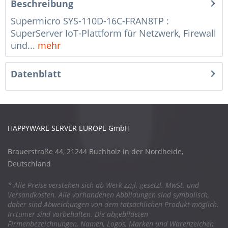
Beschreibung
Supermicro SYS-110D-16C-FRAN8TP :
SuperServer IoT-Plattform für Netzwerk, Firewall
und...
mehr
Datenblatt
HAPPYWARE SERVER EUROPE GmbH
Brauerstraße 44, 21244 Buchholz in der Nordheide,
Deutschland
* Alle Preise verstehen sich ab Werk zzgl. gesetzl. MwSt. und
Versandkosten. Alle vorhandenen Abbildungen sind symbolisch,
daher sind Abweichungen von dem tatsächlichen Produkt möglich.
Irrtümer sind vorbehalten. Die abgebildeten
Firmenbezeichnungen, Namen, Logos, Marken und Warenzeichen