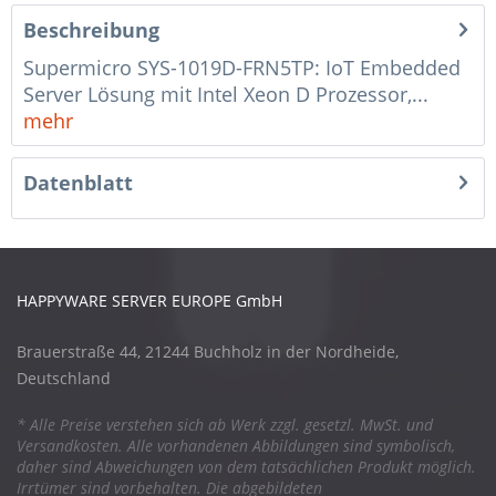
Beschreibung
Supermicro SYS-1019D-FRN5TP: IoT Embedded
Server Lösung mit Intel Xeon D Prozessor,...
mehr
Datenblatt
HAPPYWARE SERVER EUROPE GmbH
Brauerstraße 44, 21244 Buchholz in der Nordheide,
Deutschland
* Alle Preise verstehen sich ab Werk zzgl. gesetzl. MwSt. und
Versandkosten. Alle vorhandenen Abbildungen sind symbolisch,
daher sind Abweichungen von dem tatsächlichen Produkt möglich.
Irrtümer sind vorbehalten. Die abgebildeten