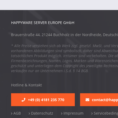
HAPPYWARE SERVER EUROPE GmbH
Brauerstraße 44, 21244 Buchholz in der Nordheide, Deutsch
* Alle Preise verstehen sich ab Werk zzgl. gesetzl. MwSt. und Ver
vorhandenen Abbildungen sind symbolisch, daher sind Abweich
tatsächlichen Produkt möglich. Irrtümer sind vorbehalten. Die a
Firmenbezeichnungen, Namen, Logos, Marken und Warenzeichen s
geschützt und unterliegen dem Copyright des jeweiligen Rechtei
verkaufen nur an Unternehmen i.S.d. § 14 BGB.
Hotline & Kontakt
+49 (0) 4181 235 770
contact@hap
AGB
Datenschutz
Impressum
Servicebedin