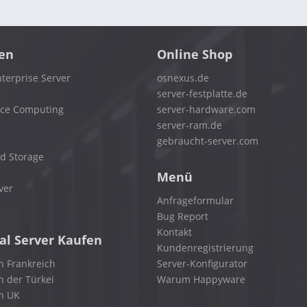
en
Online Shop
terprise Server
osnexus.de
server-festplatte.de
nce Computing
server-hardware.com
server-ram.de
gebraucht-server.com
d Storage
Menü
ver
Anfrageformular
Bug Report
Kontakt
al Server Kaufen
Kundenregistrierung
n Frankreich
Server-Konfigurator
n der Türkei
Warum Happyware
in UK