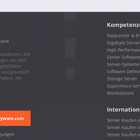
Kompetenz
Datacenter & En
land
Gigabyte Server
High Performa
sandkosten. Alle
Server Software
ungen von dem
Server-Systeme
bgebildeten
Software Define
ind gesetzlich
nhabers. Wir
Storage Server
Supermicro Ser
Workstations
Internation
pyware.com
Server Kaufen i
Server Kaufen i
gungen
Server Kaufen 