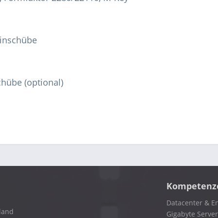
einschübe
hübe (optional)
Kompetenz
Datacenter & En
land
Gigabyte Server