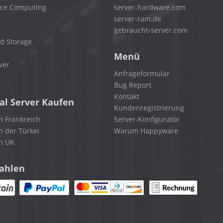
nce Computing
server-hardware.com
server-ram.de
gebraucht-server.com
d Storage
Menü
ver
Anfrageformular
Bug Report
Kontakt
al Server Kaufen
Kundenregistrierung
n Frankreich
Server-Konfigurator
n der Türkei
Warum Happyware
in UK
zahlen