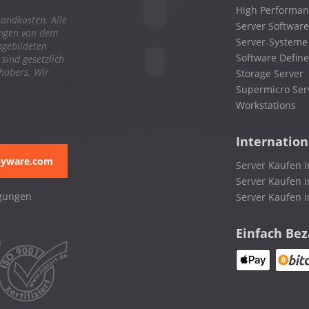
High Performa
sandkosten. Alle
Server Software
ungen von dem
Server-Systeme
bgebildeten
Software Define
ind gesetzlich
nhabers. Wir
Storage Server
Supermicro Ser
Workstations
Internation
pyware.com
Server Kaufen i
Server Kaufen i
gungen
Server Kaufen 
Einfach Be