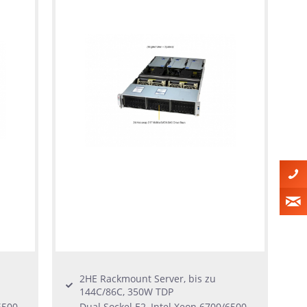
2HE Rackmount Server, bis zu
144C/86C, 350W TDP
6500
Dual Sockel E2, Intel Xeon 6700/6500