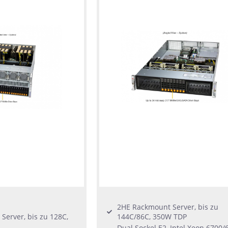
2HE Rackmount Server, bis zu
Server, bis zu 128C,
144C/86C, 350W TDP
Dual Sockel E2, Intel Xeon 6700/