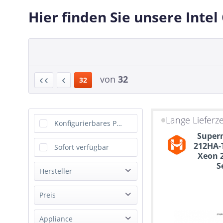
Hier finden Sie unsere Intel
von
32
32
Lange Lieferze
Konfigurierbares Produkt
Superm
212HA-T
Sofort verfügbar
Xeon 
S
Hersteller
AIC
Preis
Dell
Appliance
GETAC