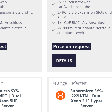
-swap
8x 2.5 Zoll hot-swap
hübe
Laufwerkeinschübe
pansion-Slots und 1x
3x PCI-E 5.0 Expansion-Slots und
AIOM
AN-Anschluss
1x 1GbE BMC LAN-Anschluss
dante Netzteile
2x 2000W redundante Netzteile
)
(Titanium Level)
est
Price on request
DETAILS
it
Lange Lieferzeit
icro SYS-
Supermicro SYS-
NRT | Dual
222H-TN | Dual
 Xeon 5HE
Xeon 2HE Hyper
 Server
Server