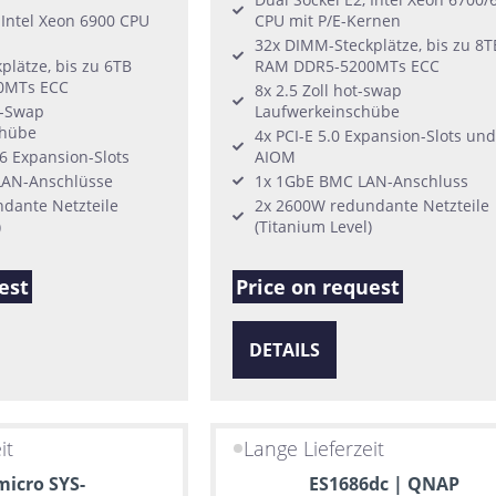
 Intel Xeon 6900 CPU
CPU mit P/E-Kernen
32x DIMM-Steckplätze, bis zu 8T
lätze, bis zu 6TB
RAM DDR5-5200MTs ECC
0MTs ECC
8x 2.5 Zoll hot-swap
t-Swap
Laufwerkeinschübe
chübe
4x PCI-E 5.0 Expansion-Slots und
16 Expansion-Slots
AIOM
LAN-Anschlüsse
1x 1GbE BMC LAN-Anschluss
dante Netzteile
2x 2600W redundante Netzteile
)
(Titanium Level)
est
Price on request
DETAILS
it
Lange Lieferzeit
icro SYS-
ES1686dc | QNAP