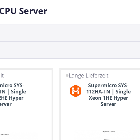
 CPU Server
it
Lange Lieferzeit
icro SYS-
Supermicro SYS-
N | Single
112HA-TN | Single
2HE Hyper
Xeon 1HE Hyper
erver
Server