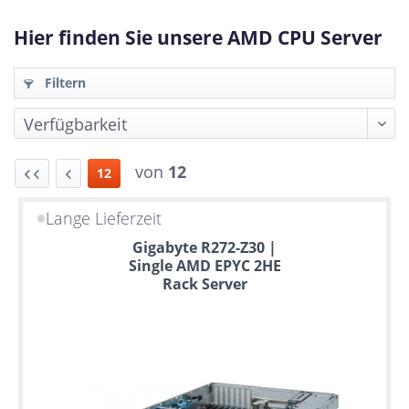
Hier finden Sie unsere AMD CPU Server
Filtern
von
12
12
Lange Lieferzeit
Bis
Gigabyte R272-Z30 |
zu
Single AMD EPYC 2HE
6
Rack Server
Jahre
Garantie
Individuelle
Konfiguration
Gebrauchte
Rack