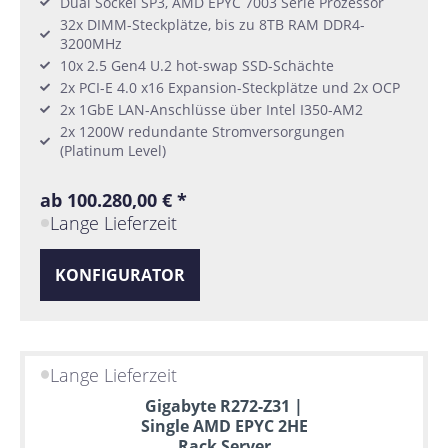
Dual Sockel SP3, AMD EPYC 7003 Serie Prozessor
32x DIMM-Steckplätze, bis zu 8TB RAM DDR4-
3200MHz
10x 2.5 Gen4 U.2 hot-swap SSD-Schächte
2x PCI-E 4.0 x16 Expansion-Steckplätze und 2x OCP
2x 1GbE LAN-Anschlüsse über Intel I350-AM2
2x 1200W redundante Stromversorgungen
(Platinum Level)
ab 100.280,00 € *
Lange Lieferzeit
KONFIGURATOR
Lange Lieferzeit
Gigabyte R272-Z31 |
Single AMD EPYC 2HE
Rack Server