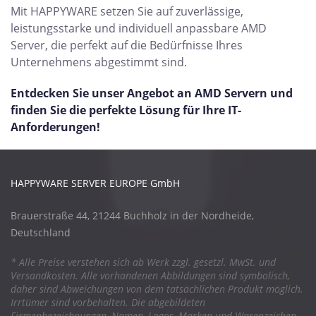
Mit HAPPYWARE setzen Sie auf zuverlässige,
leistungsstarke und individuell anpassbare AMD
Server, die perfekt auf die Bedürfnisse Ihres
Unternehmens abgestimmt sind.
Entdecken Sie unser Angebot an AMD Servern und
finden Sie die perfekte Lösung für Ihre IT-
Anforderungen!
HAPPYWARE SERVER EUROPE GmbH
Brauerstraße 44, 21244 Buchholz in der Nordheide,
Deutschland
* Alle Preise verstehen sich ab Werk zzgl. gesetzl. MwSt. und
Versandkosten. Alle vorhandenen Abbildungen sind symbolisch,
daher sind Abweichungen von dem tatsächlichen Produkt möglich.
Irrtümer sind vorbehalten. Die abgebildeten
Firmenbezeichnungen, Namen, Logos, Marken und Warenzeichen