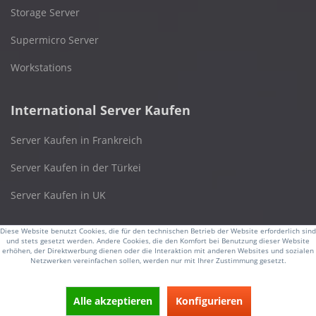
Storage Server
Supermicro Server
Workstations
International Server Kaufen
Server Kaufen in Frankreich
Server Kaufen in der Türkei
Server Kaufen in UK
Diese Website benutzt Cookies, die für den technischen Betrieb der Website erforderlich sind
Online Shop
und stets gesetzt werden. Andere Cookies, die den Komfort bei Benutzung dieser Website
erhöhen, der Direktwerbung dienen oder die Interaktion mit anderen Websites und sozialen
Netzwerken vereinfachen sollen, werden nur mit Ihrer Zustimmung gesetzt.
osnexus.de
server-festplatte.de
Alle akzeptieren
Konfigurieren