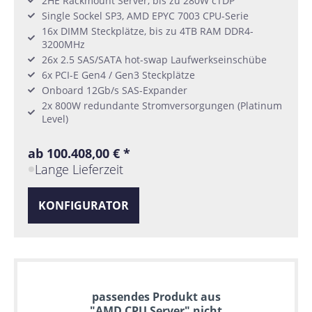
2HE Rackmount Server, bis zu 280W cTDP
Single Sockel SP3, AMD EPYC 7003 CPU-Serie
16x DIMM Steckplätze, bis zu 4TB RAM DDR4-
3200MHz
26x 2.5 SAS/SATA hot-swap Laufwerkseinschübe
6x PCI-E Gen4 / Gen3 Steckplätze
Onboard 12Gb/s SAS-Expander
2x 800W redundante Stromversorgungen (Platinum
Level)
ab 100.408,00 € *
Lange Lieferzeit
KONFIGURATOR
passendes Produkt aus
"AMD CPU Server" nicht