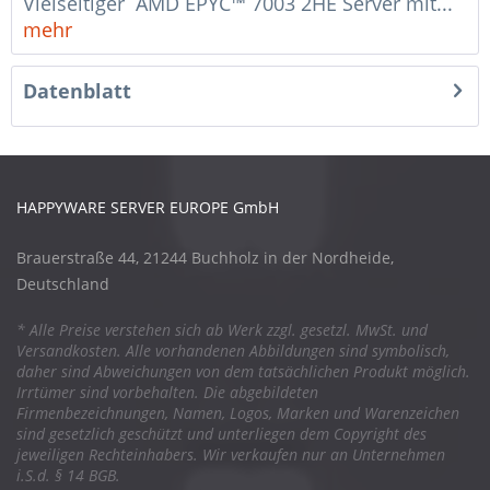
Vielseitiger AMD EPYC™ 7003 2HE Server mit...
mehr
Datenblatt
HAPPYWARE SERVER EUROPE GmbH
Brauerstraße 44, 21244 Buchholz in der Nordheide,
Deutschland
* Alle Preise verstehen sich ab Werk zzgl. gesetzl. MwSt. und
Versandkosten. Alle vorhandenen Abbildungen sind symbolisch,
daher sind Abweichungen von dem tatsächlichen Produkt möglich.
Irrtümer sind vorbehalten. Die abgebildeten
Firmenbezeichnungen, Namen, Logos, Marken und Warenzeichen
sind gesetzlich geschützt und unterliegen dem Copyright des
jeweiligen Rechteinhabers. Wir verkaufen nur an Unternehmen
i.S.d. § 14 BGB.