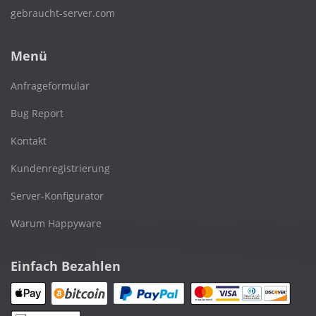
gebraucht-server.com
Menü
Anfrageformular
Bug Report
Kontakt
Kundenregistrierung
Server-Konfigurator
Warum Happyware
Einfach Bezahlen