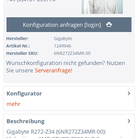
1 Stk.
ohne Eingabegerät
1 Stk.
ohne USV
Konfiguration anfragen [login]
1 Stk.
ohne Konfiguration IPMI Interface
Hersteller:
Gigabyte
1 Stk.
ohne RAID-Konfiguration
Artikel-Nr.:
1249946
1 Stk.
ohne Vorinstallation des Betriebssystems
Hersteller SKU:
6NR272Z34MR-00
1 Stk.
Hinweise + Kommentare für die Montage
Wunschkonfiguration nicht gefunden? Nutzen
Sie unsere
Serveranfrage!
1 Stk.
Assemblierung und Test des Systems
1 Stk.
Kein Land ausgewählt
Konfigurator
1 Stk.
Garantiepaket Steel für Happyware-Systeme
mehr
Beschreibung
Gigabyte R272-Z34 (6NR272Z34MR-00):