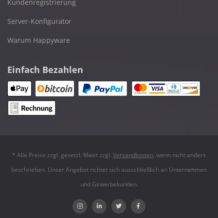
Kundenregistrierung
Server-Konfigurator
Warum Happyware
Einfach Bezahlen
* Alle Preise zzgl. gesetzl. Mwst zzgl.
Versandkosten
, wenn nicht anders
beschrieben. Unser Angebot richtet sich ausschließlich an Unternehmen
und Gewerbekunden.