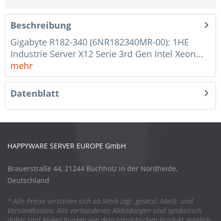
Beschreibung
Gigabyte R182-340 (6NR182340MR-00): 1HE
Industrie Server X12 Serie 3rd Gen Intel Xeon...
mehr
Datenblatt
HAPPYWARE SERVER EUROPE GmbH
Brauerstraße 44, 21244 Buchholz in der Nordheide,
Deutschland
* Alle Preise verstehen sich ab Werk zzgl. gesetzl. MwSt. und
Versandkosten. Alle vorhandenen Abbildungen sind symbolisch,
daher sind Abweichungen von dem tatsächlichen Produkt möglich.