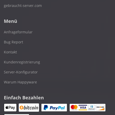
gebraucht-server.com
Menü
Anfrageformular
Bug Report
Kontakt
Kundenregistrierung
Server-Konfigurator
Warum Happyware
Einfach Bezahlen