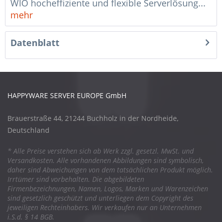
WIO hocheffiziente und flexible Serverlösung...
mehr
Datenblatt
HAPPYWARE SERVER EUROPE GmbH
Brauerstraße 44, 21244 Buchholz in der Nordheide,
Deutschland
* Alle Preise verstehen sich ab Werk zzgl. gesetzl. MwSt. und
Versandkosten. Alle vorhandenen Abbildungen sind symbolisch,
daher sind Abweichungen von dem tatsächlichen Produkt möglich.
Irrtümer sind vorbehalten. Die abgebildeten
Firmenbezeichnungen, Namen, Logos, Marken und Warenzeichen
sind gesetzlich geschützt und unterliegen dem Copyright des
jeweiligen Rechteinhabers. Wir verkaufen nur an Unternehmen
i.S.d. § 14 BGB.