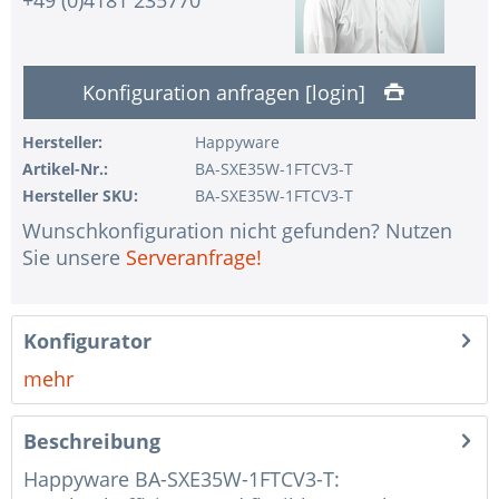
1 Stk.
ohne USV
1 Stk.
ohne Konfiguration IPMI Interface
Konfiguration anfragen [login]
1 Stk.
ohne RAID-Konfiguration
1 Stk.
ohne Vorinstallation des Betriebssystems
Hersteller:
Happyware
Artikel-Nr.:
BA-SXE35W-1FTCV3-T
1 Stk.
Hinweise + Kommentare für die Montage
Hersteller SKU:
BA-SXE35W-1FTCV3-T
1 Stk.
Assemblierung und Test des Systems
Wunschkonfiguration nicht gefunden? Nutzen
1 Stk.
Kein Land ausgewählt
Sie unsere
Serveranfrage!
1 Stk.
Garantiepaket Steel für Happyware-Systeme
Konfigurator
mehr
Beschreibung
Happyware BA-SXE35W-1FTCV3-T: