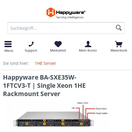
Support
Merkzettel
Mein Konto
Warenkorb
Menü
Sie sind hier:
1HE Server
Happyware BA-SXE35W-
1FTCV3-T | Single Xeon 1HE
Rackmount Server