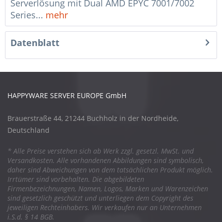
Serverlösung mit Dual AMD EPYC 7001/7002
Series...
mehr
Datenblatt
HAPPYWARE SERVER EUROPE GmbH
Brauerstraße 44, 21244 Buchholz in der Nordheide,
Deutschland
* Alle Preise verstehen sich ab Werk zzgl. gesetzl. MwSt. und
Versandkosten. Alle vorhandenen Abbildungen sind symbolisch,
daher sind Abweichungen von dem tatsächlichen Produkt möglich.
Irrtümer sind vorbehalten. Die abgebildeten
Firmenbezeichnungen, Namen, Logos, Marken und Warenzeichen
sind gesetzlich geschützt und unterliegen dem Copyright des
jeweiligen Rechteinhabers. Wir verkaufen nur an Unternehmen
i.S.d. § 14 BGB.