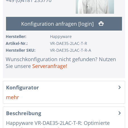
1 Stk.
ohne USV
1 Stk.
ohne zusätzliche Managementlizenz
Konfiguration anfragen [login]
1 Stk.
ohne Konfiguration IPMI Interface
Hersteller:
Happyware
1 Stk.
ohne RAID-Konfiguration
Artikel-Nr.:
VR-DAE35-2LAC-T-R
1 Stk.
ohne Vorinstallation des Betriebssystems
Hersteller SKU:
VR-DAE35-2LAC-T-R-A
1 Stk.
Hinweise + Kommentare für die Montage
Wunschkonfiguration nicht gefunden? Nutzen
Sie unsere
Serveranfrage!
1 Stk.
Assemblierung und Test des Systems
1 Stk.
Kein Land ausgewählt
Konfigurator
1 Stk.
Garantiepaket Steel für Happyware-Systeme
mehr
Beschreibung
Happyware VR-DAE35-2LAC-T-R: Optimierte