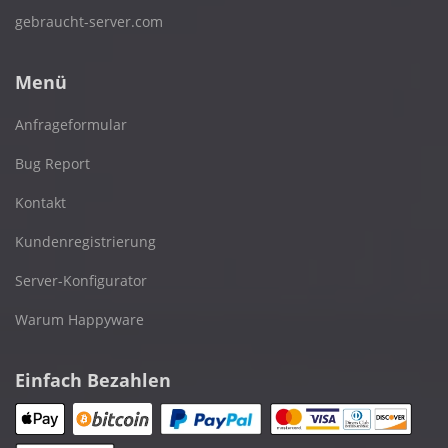
gebraucht-server.com
Menü
Anfrageformular
Bug Report
Kontakt
Kundenregistrierung
Server-Konfigurator
Warum Happyware
Einfach Bezahlen