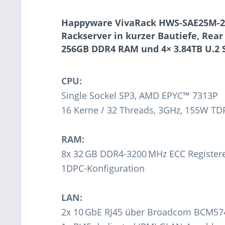
Happyware VivaRack HWS-SAE25M-2L
Rackserver in kurzer Bautiefe, Rear
256GB DDR4 RAM und 4× 3.84TB U.2 
CPU:
Single Sockel SP3, AMD EPYC™ 7313P
16 Kerne / 32 Threads, 3GHz, 155W TD
RAM:
8x 32 GB DDR4-3200 MHz ECC Register
1DPC-Konfiguration
LAN:
2x 10 GbE RJ45 über Broadcom BCM57