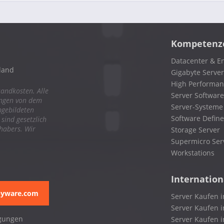
Kompetenz
Datacenter & En
land
Gigabyte Server
High Performa
sandkosten. Alle
Server Software
ungen von dem
Server-Systeme
bgebildeten
Software Define
ind gesetzlich
nhabers. Wir
Storage Server
Supermicro Ser
Workstations
Internation
pyware.com
Server Kaufen i
Server Kaufen i
gungen
Server Kaufen 