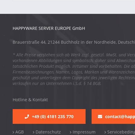
HAPPYWARE SERVER EUROPE GmbH
Brauerstraße 44, 21244 Buchholz in der Nordheide, Deutsch
* Alle Preise verstehen sich ab Werk zzgl. gesetzl. MwSt. und Ver
vorhandenen Abbildungen sind symbolisch, daher sind Abweich
tatsächlichen Produkt möglich. Irrtümer sind vorbehalten. Die a
Firmenbezeichnungen, Namen, Logos, Marken und Warenzeichen s
geschützt und unterliegen dem Copyright des jeweiligen Rechtei
verkaufen nur an Unternehmen i.S.d. § 14 BGB.
Hotline & Kontakt
+49 (0) 4181 235 770
contact@hap
AGB
Datenschutz
Impressum
Servicebedin