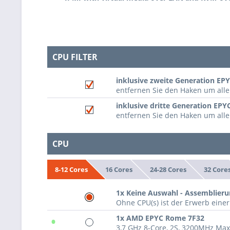
CPU FILTER
inklusive zweite Generation EP
entfernen Sie den Haken um al
inklusive dritte Generation EPY
entfernen Sie den Haken um all
CPU
16 Cores
24-28 Cores
32 Core
8-12 Cores
1x Keine Auswahl - Assemblieru
Ohne CPU(s) ist der Erwerb einer
•
1x AMD EPYC Rome 7F32
3,7 GHz 8-Core, 2S, 3200MHz Ma