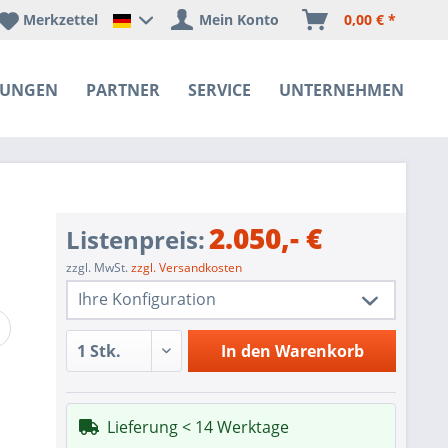
Merkzettel
Mein Konto
0,00 € *
Happyware Deutschland
SUNGEN
PARTNER
SERVICE
UNTERNEHMEN
2.050,- €
Listenpreis:
zzgl. MwSt.
zzgl. Versandkosten
Ihre Konfiguration
1 Stk.
BA-SAE35SG-2LACV3-R
In den
Warenkorb
1 Stk.
Redundant Power Supplies
SoC SATA controller for 8 SATA3 (6
1 Stk.
Lieferung < 14 Werktage
Gbps) ports