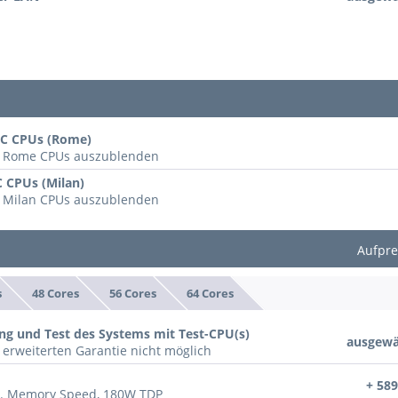
YC CPUs (Rome)
le Rome CPUs auszublenden
C CPUs (Milan)
e Milan CPUs auszublenden
Aufpre
s
48 Cores
56 Cores
64 Cores
ng und Test des Systems mit Test-CPU(s)
ausgewä
 erweiterten Garantie nicht möglich
+ 589
x. Memory Speed, 180W TDP