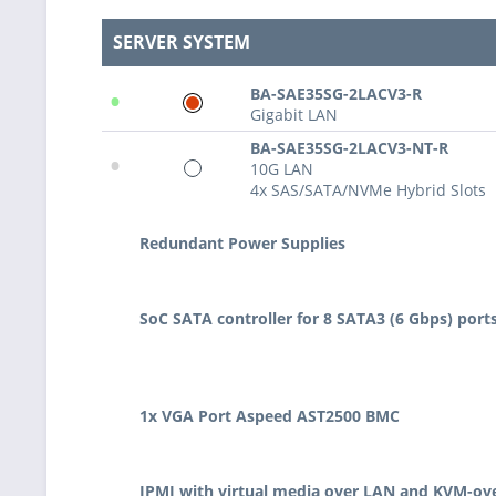
SERVER SYSTEM
•
BA-SAE35SG-2LACV3-R
Gigabit LAN
BA-SAE35SG-2LACV3-NT-R
•
10G LAN
4x SAS/SATA/NVMe Hybrid Slots
Redundant Power Supplies
SoC SATA controller for 8 SATA3 (6 Gbps) port
1x VGA Port Aspeed AST2500 BMC
IPMI with virtual media over LAN and KVM-ov