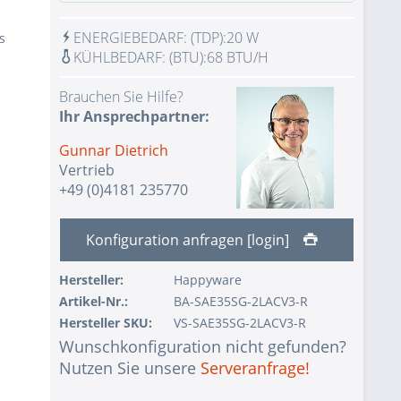
1 Stk.
1x VGA Port Aspeed AST2500 BMC
ENERGIEBEDARF:
(TDP):
20 W
s
IPMI with virtual media over LAN and
KÜHLBEDARF:
(BTU):
68 BTU/H
1 Stk.
KVM-over-LAN
Brauchen Sie Hilfe?
Keine Auswahl - Assemblierung und
1 Stk.
Ihr Ansprechpartner:
Test des Systems mit Test-CPU(s)
Gunnar Dietrich
Keine Auswahl - Assemblierung und
1 Stk.
Vertrieb
Test des Systems mit Test-RAM
+49 (0)4181 235770
1 Stk.
ohne zusätzliche Managementlizenz
1 Stk.
ohne Eingabegerät
Konfiguration anfragen [login]
1 Stk.
ohne USV
Hersteller:
Happyware
1 Stk.
ohne Konfiguration IPMI Interface
Artikel-Nr.:
BA-SAE35SG-2LACV3-R
Hersteller SKU:
VS-SAE35SG-2LACV3-R
1 Stk.
ohne RAID-Konfiguration
Wunschkonfiguration nicht gefunden?
ohne Vorinstallation des
Nutzen Sie unsere
Serveranfrage!
1 Stk.
Betriebssystems