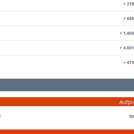
+ 278
+ 849
+ 1.400
+ 4.001
+ 479
Aufpr
U
90