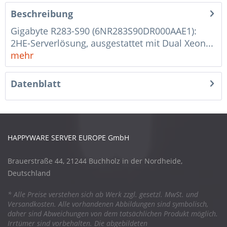
Beschreibung
Gigabyte R283-S90 (6NR283S90DR000AAE1):
2HE-Serverlösung, ausgestattet mit Dual Xeon...
mehr
Datenblatt
HAPPYWARE SERVER EUROPE GmbH
Brauerstraße 44, 21244 Buchholz in der Nordheide,
Deutschland
* Alle Preise verstehen sich ab Werk zzgl. gesetzl. MwSt. und
Versandkosten. Alle vorhandenen Abbildungen sind symbolisch,
daher sind Abweichungen von dem tatsächlichen Produkt möglich.
Irrtümer sind vorbehalten. Die abgebildeten