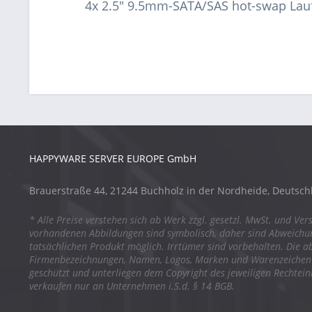
4x 2.5" 9.5mm-SATA/SAS hot-swap La
HAPPYWARE SERVER EUROPE GmbH
Brauerstraße 44, 21244 Buchholz in der Nordheide, Deutsch
* Alle Preise verstehen sich ab Werk zzgl. gesetzl. MwSt. und Ver
vorhandenen Abbildungen sind symbolisch, daher sind Abweich
tatsächlichen Produkt möglich. Irrtümer sind vorbehalten. Die a
Firmenbezeichnungen, Namen, Logos, Marken und Warenzeichen s
geschützt und unterliegen dem Copyright des jeweiligen Rechtei
verkaufen nur an Unternehmen i.S.d. § 14 BGB.