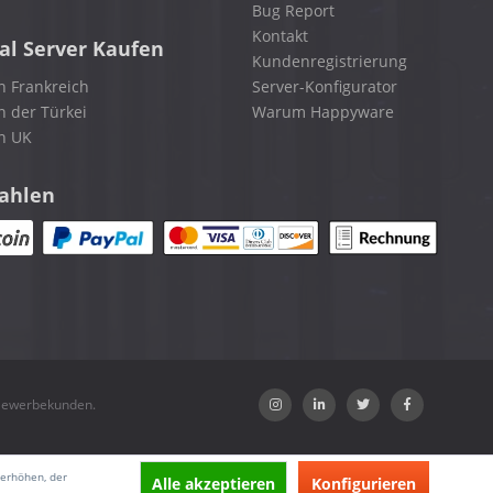
Bug Report
Kontakt
al Server Kaufen
Kundenregistrierung
n Frankreich
Server-Konfigurator
n der Türkei
Warum Happyware
in UK
zahlen
 Gewerbekunden.
 erhöhen, der
Alle akzeptieren
Konfigurieren