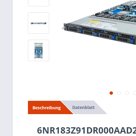
Datenblatt
Beschreibung
6NR183Z91DR000AAD2 