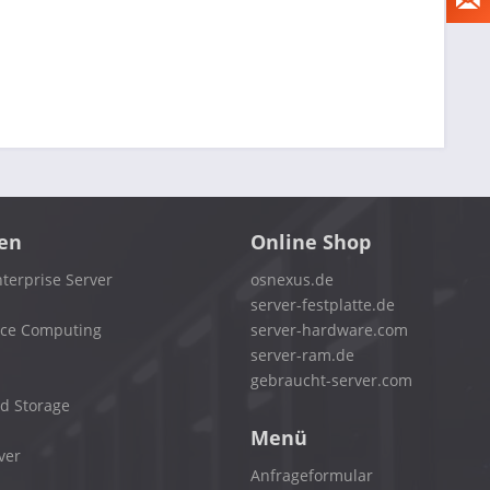
en
Online Shop
terprise Server
osnexus.de
server-festplatte.de
nce Computing
server-hardware.com
server-ram.de
gebraucht-server.com
d Storage
Menü
ver
Anfrageformular