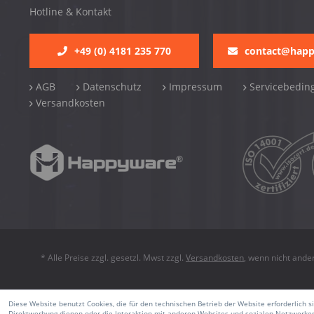
Hotline & Kontakt
+49 (0) 4181 235 770
contact@hap
AGB
Datenschutz
Impressum
Servicebedin
Versandkosten
* Alle Preise zzgl. gesetzl. Mwst zzgl.
Versandkosten
, wenn nicht ande
Diese Website benutzt Cookies, die für den technischen Betrieb der Website erforderlich 
Direktwerbung dienen oder die Interaktion mit anderen Websites und sozialen Netzwerken