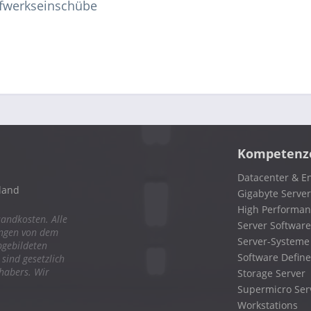
ufwerkseinschübe
Kompetenz
Datacenter & En
land
Gigabyte Server
High Performa
sandkosten. Alle
Server Software
ungen von dem
Server-Systeme
bgebildeten
Software Define
ind gesetzlich
nhabers. Wir
Storage Server
Supermicro Ser
Workstations