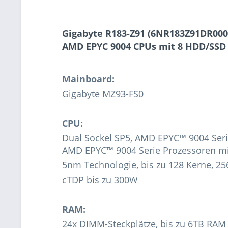
Gigabyte R183-Z91 (6NR183Z91DR000
AMD EPYC 9004 CPUs mit 8 HDD/SSD 
Mainboard:
Gigabyte MZ93-FS0
CPU:
Dual Sockel SP5, AMD EPYC™ 9004 Ser
AMD EPYC™ 9004 Serie Prozessoren m
5nm Technologie, bis zu 128 Kerne, 25
cTDP bis zu 300W
RAM:
24x DIMM-Steckplätze, bis zu 6TB R