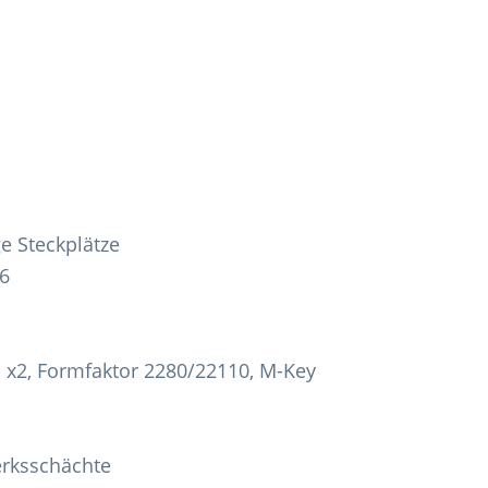
ge Steckplätze
16
d x2, Formfaktor 2280/22110, M-Key
erksschächte