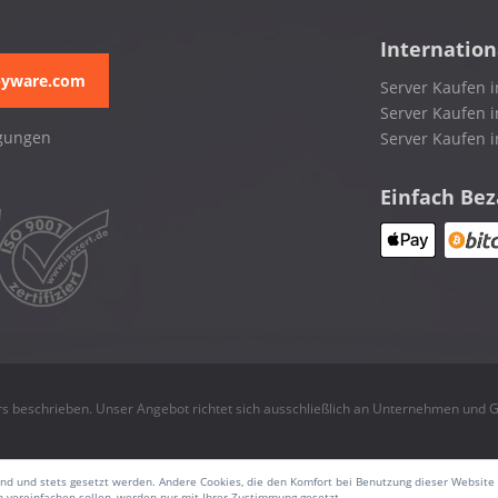
Internation
pyware.com
Server Kaufen i
Server Kaufen i
gungen
Server Kaufen 
Einfach Be
rs beschrieben. Unser Angebot richtet sich ausschließlich an Unternehmen und
sind und stets gesetzt werden. Andere Cookies, die den Komfort bei Benutzung dieser Website
 vereinfachen sollen, werden nur mit Ihrer Zustimmung gesetzt.