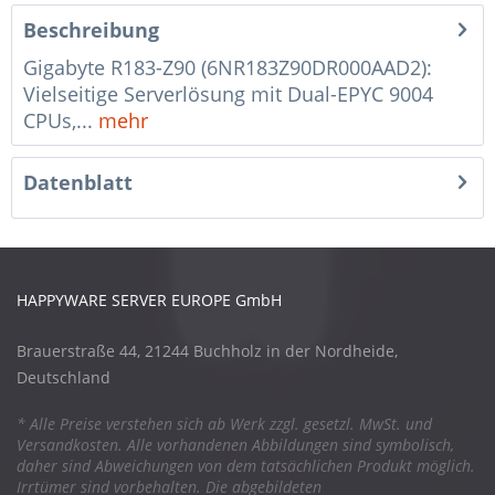
Beschreibung
Gigabyte R183-Z90 (6NR183Z90DR000AAD2):
Vielseitige Serverlösung mit Dual-EPYC 9004
CPUs,...
mehr
Datenblatt
HAPPYWARE SERVER EUROPE GmbH
Brauerstraße 44, 21244 Buchholz in der Nordheide,
Deutschland
* Alle Preise verstehen sich ab Werk zzgl. gesetzl. MwSt. und
Versandkosten. Alle vorhandenen Abbildungen sind symbolisch,
daher sind Abweichungen von dem tatsächlichen Produkt möglich.
Irrtümer sind vorbehalten. Die abgebildeten