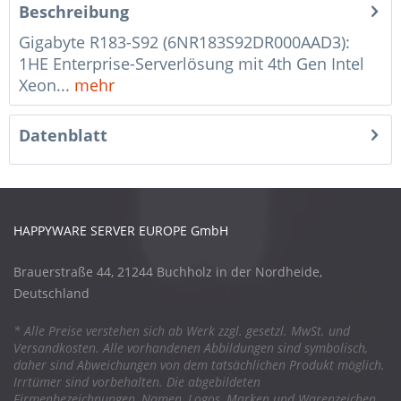
Beschreibung
Gigabyte R183-S92 (6NR183S92DR000AAD3):
1HE Enterprise-Serverlösung mit 4th Gen Intel
Xeon...
mehr
Datenblatt
HAPPYWARE SERVER EUROPE GmbH
Brauerstraße 44, 21244 Buchholz in der Nordheide,
Deutschland
* Alle Preise verstehen sich ab Werk zzgl. gesetzl. MwSt. und
Versandkosten. Alle vorhandenen Abbildungen sind symbolisch,
daher sind Abweichungen von dem tatsächlichen Produkt möglich.
Irrtümer sind vorbehalten. Die abgebildeten
Firmenbezeichnungen, Namen, Logos, Marken und Warenzeichen