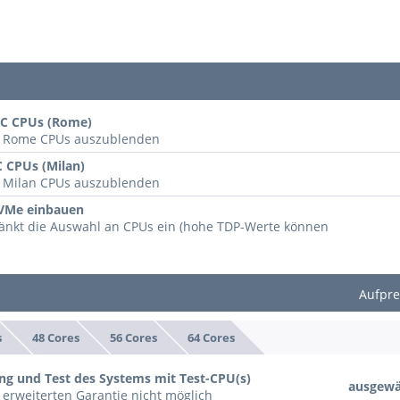
YC CPUs (Rome)
le Rome CPUs auszublenden
C CPUs (Milan)
e Milan CPUs auszublenden
NVMe einbauen
änkt die Auswahl an CPUs ein (hohe TDP-Werte können
Aufpre
s
48 Cores
56 Cores
64 Cores
ng und Test des Systems mit Test-CPU(s)
ausgewä
 erweiterten Garantie nicht möglich