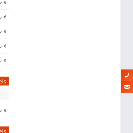
,- €
,- €
,- €
,- €
,- €
eis
,- €
eis