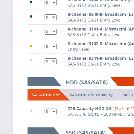
•
SAS-3 (12 Gb/s), Entry Level
•
8-channel 9540-8I Broadcom (L
SAS-3 (12 Gb/s), Entry Level
•
4-channel 3101-4i Microsemi (A
SAS-3 (12 Gb/s), Entry Level
•
8-channel 3102-8i Microsemi (A
Entry Level
•
8-channel 9341-8I Broadcom (L
SAS-3 (12 Gb/s), Entry Level
HDD (SAS/SATA)
SAS HDD 2.5" Capacity
SAS H
SATA HDD 2.5"
•
2TB Capacity HDD 2.5"
(347,- € / 
SATA-3 (6 Gb/s), 7.200 RPM, 512n
SSD (SAS/SATA)