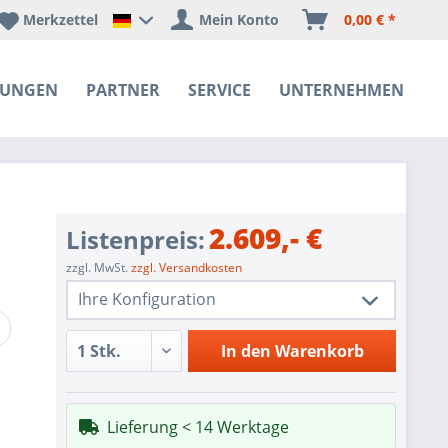
Merkzettel
Mein Konto
0,00 € *
Happyware Deutschland
SUNGEN
PARTNER
SERVICE
UNTERNEHMEN
2.609,- €
Listenpreis:
zzgl. MwSt.
zzgl. Versandkosten
Ihre Konfiguration
1 Stk.
Gigabyte R182-Z91
In den
Warenkorb
1 Stk.
Redundant Power Supplies
SoC SATA controller for 8 SATA3 (6
1 Stk.
Lieferung < 14 Werktage
Gbps) ports