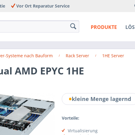
tie
Vor Ort Reparatur Service
PRODUKTE
LÖ
ver-Systeme nach Bauform
Rack Server
1HE Server
Dual AMD EPYC 1HE
kleine Menge lagernd
Vorteile:
Virtualisierung