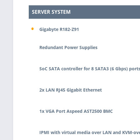
SERVER SYSTEM
•
Gigabyte R182-Z91
Redundant Power Supplies
SoC SATA controller for 8 SATA3 (6 Gbps) port
2x LAN RJ45 Gigabit Ethernet
1x VGA Port Aspeed AST2500 BMC
IPMI with virtual media over LAN and KVM-ov