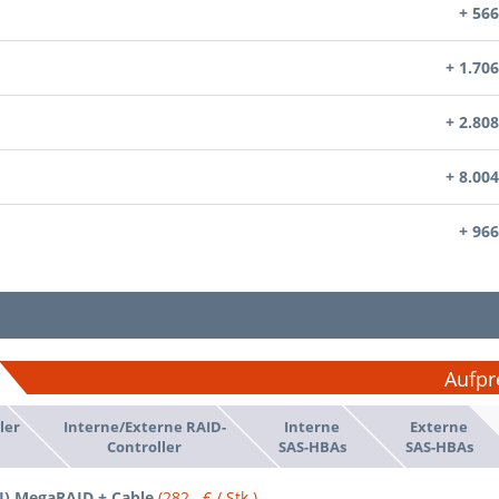
+ 566
+ 1.706
+ 2.808
+ 8.004
+ 966
Aufpr
ler
Interne/Externe RAID-
Interne
Externe
Controller
SAS-HBAs
SAS-HBAs
SI) MegaRAID + Cable
(282,- € / Stk.)