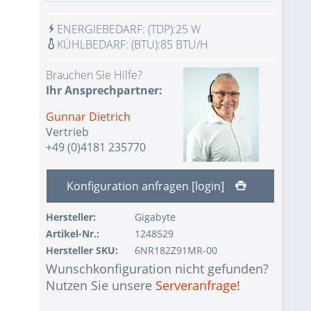
1 Stk.
2x LAN RJ45 Gigabit Ethernet
ENERGIEBEDARF:
(TDP):
25 W
1 Stk.
1x VGA Port Aspeed AST2500 BMC
KÜHLBEDARF:
(BTU):
85 BTU/H
IPMI with virtual media over LAN and
1 Stk.
Brauchen Sie Hilfe?
KVM-over-LAN
Ihr Ansprechpartner:
Keine Auswahl - Assemblierung und
2 Stk.
Gunnar Dietrich
Test des Systems mit Test-CPU(s)
Vertrieb
Keine Auswahl - Assemblierung und
+49 (0)4181 235770
1 Stk.
Test des Systems mit Test-RAM
1 Stk.
ohne Eingabegerät
Konfiguration anfragen [login]
1 Stk.
ohne USV
Hersteller:
Gigabyte
1 Stk.
ohne Konfiguration IPMI Interface
Artikel-Nr.:
1248529
Hersteller SKU:
6NR182Z91MR-00
1 Stk.
ohne RAID-Konfiguration
Wunschkonfiguration nicht gefunden?
ohne Vorinstallation des
Nutzen Sie unsere
Serveranfrage!
1 Stk.
Betriebssystems