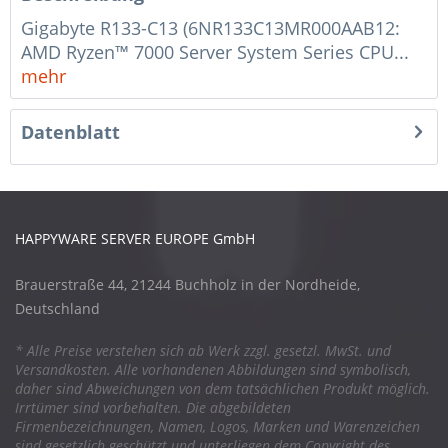
Gigabyte R133-C13 (6NR133C13MR000AAB12:
AMD Ryzen™ 7000 Server System Series CPU...
mehr
Datenblatt
HAPPYWARE SERVER EUROPE GmbH
Brauerstraße 44, 21244 Buchholz in der Nordheide,
Deutschland
* Alle Preise verstehen sich ab Werk zzgl. gesetzl. MwSt. und
Versandkosten. Alle vorhandenen Abbildungen sind symbolisch,
daher sind Abweichungen von dem tatsächlichen Produkt möglich.
Irrtümer sind vorbehalten. Die abgebildeten
Firmenbezeichnungen, Namen, Logos, Marken und Warenzeichen
sind gesetzlich geschützt und unterliegen dem Copyright des