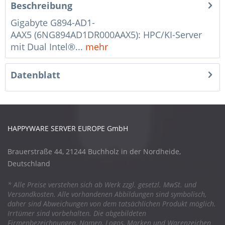
Beschreibung
Gigabyte G894-AD1-
AAX5 (6NG894AD1DR000AAX5): HPC/KI-Server
mit Dual Intel®...
mehr
Datenblatt
HAPPYWARE SERVER EUROPE GmbH
Brauerstraße 44, 21244 Buchholz in der Nordheide,
Deutschland
* Alle Preise verstehen sich ab Werk zzgl. gesetzl. MwSt. und
Versandkosten. Alle vorhandenen Abbildungen sind symbolisch,
daher sind Abweichungen von dem tatsächlichen Produkt möglich.
Irrtümer sind vorbehalten. Die abgebildeten
Firmenbezeichnungen, Namen, Logos, Marken und Warenzeichen