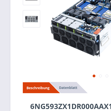
Datenblatt
Beschreibung
6NG593ZX1DR000AAX1 