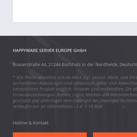
HAPPYWARE SERVER EUROPE GmbH
Brauerstraße 44, 21244 Buchholz in der Nordheide, Deutsch
* Alle Preise verstehen sich ab Werk zzgl. gesetzl. MwSt. und Ver
vorhandenen Abbildungen sind symbolisch, daher sind Abweich
tatsächlichen Produkt möglich. Irrtümer sind vorbehalten. Die a
Firmenbezeichnungen, Namen, Logos, Marken und Warenzeichen s
geschützt und unterliegen dem Copyright des jeweiligen Rechtei
verkaufen nur an Unternehmen i.S.d. § 14 BGB.
Hotline & Kontakt