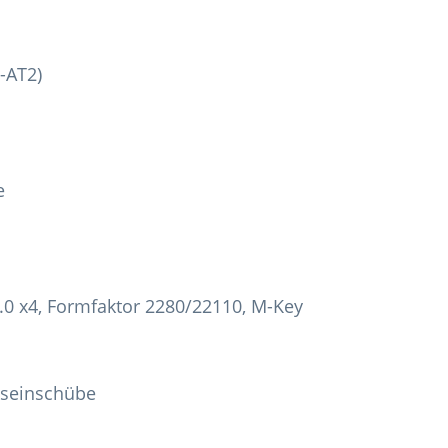
-AT2)
e
 3.0 x4, Formfaktor 2280/22110, M-Key
kseinschübe