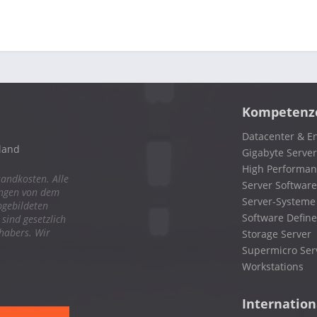
Kompetenz
Datacenter & En
land
Gigabyte Server
High Performa
sandkosten. Alle
Server Software
ungen von dem
Server-Systeme
bgebildeten
Software Define
ind gesetzlich
nhabers. Wir
Storage Server
Supermicro Ser
Workstations
Internation