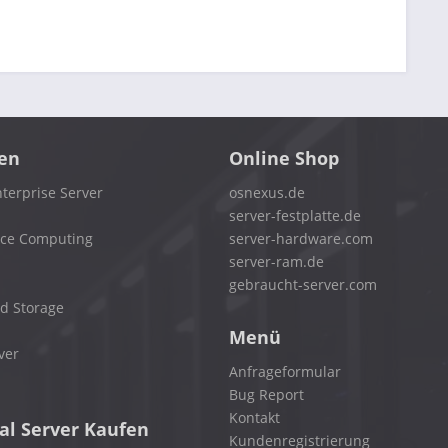
en
Online Shop
terprise Server
osnexus.de
server-festplatte.de
nce Computing
server-hardware.com
server-ram.de
gebraucht-server.com
d Storage
Menü
ver
Anfrageformular
Bug Report
Kontakt
al Server Kaufen
Kundenregistrierung