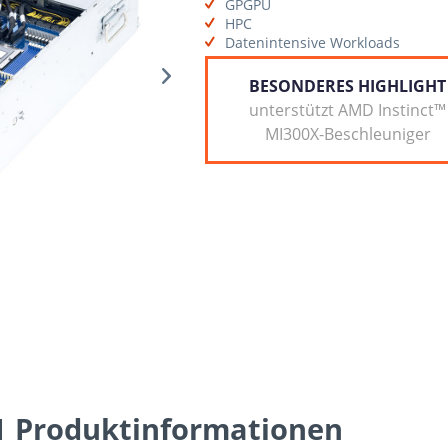
GPGPU
HPC
Datenintensive Workloads
BESONDERES HIGHLIGHT
unterstützt AMD Instinct™
MI300X-Beschleuniger
Produktinformationen